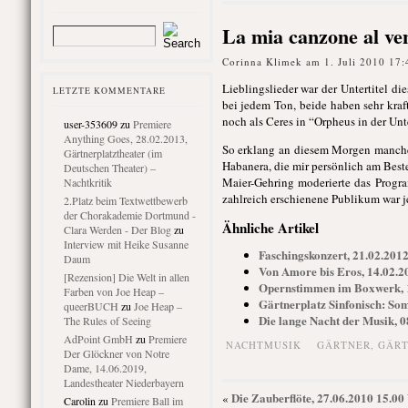
La mia canzone al ven
Corinna Klimek am 1. Juli 2010 17:
Lieblingslieder war der Untertitel d
LETZTE KOMMENTARE
bei jedem Ton, beide haben sehr kraf
noch als Ceres in “Orpheus in der Un
user-353609
zu
Premiere
Anything Goes, 28.02.2013,
So erklang an diesem Morgen manches
Gärtnerplatztheater (im
Habanera, die mir persönlich am Best
Deutschen Theater) –
Maier-Gehring moderierte das Progra
Nachtkritik
zahlreich erschienene Publikum war j
2.Platz beim Textwettbewerb
der Chorakademie Dortmund -
Ähnliche Artikel
Clara Werden - Der Blog
zu
Interview mit Heike Susanne
Faschingskonzert, 21.02.2012
Daum
Von Amore bis Eros, 14.02.2
[Rezension] Die Welt in allen
Opernstimmen im Boxwerk, 
Farben von Joe Heap –
Gärtnerplatz Sinfonisch: So
queerBUCH
zu
Joe Heap –
Die lange Nacht der Musik, 0
The Rules of Seeing
AdPoint GmbH
zu
Premiere
NACHTMUSIK
GÄRTNER
,
GÄRT
Der Glöckner von Notre
Dame, 14.06.2019,
Landestheater Niederbayern
Die Zauberflöte, 27.06.2010 15.00
«
Carolin
zu
Premiere Ball im