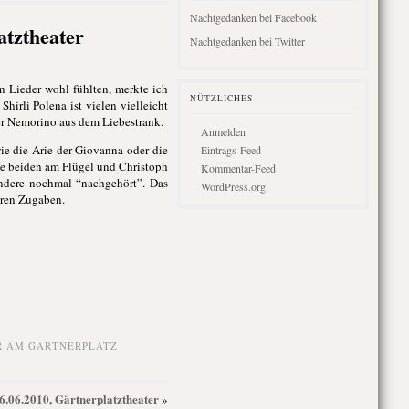
Nachtgedanken bei Facebook
atztheater
Nachtgedanken bei Twitter
n Lieder wohl fühlten, merkte ich
NÜTZLICHES
hirli Polena ist vielen vielleicht
der Nemorino aus dem Liebestrank.
Anmelden
e die Arie der Giovanna oder die
Eintrags-Feed
ie beiden am Flügel und Christoph
Kommentar-Feed
andere nochmal “nachgehört”. Das
WordPress.org
eren Zugaben.
R AM GÄRTNERPLATZ
26.06.2010, Gärtnerplatztheater
»