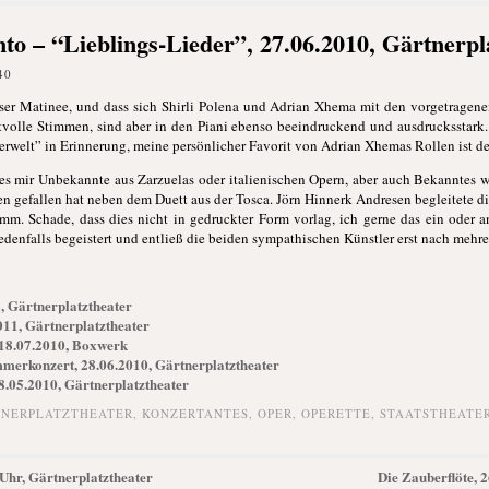
to – “Lieblings-Lieder”, 27.06.2010, Gärtnerpl
40
ieser Matinee, und dass sich Shirli Polena und Adrian Xhema mit den vorgetragene
tvolle Stimmen, sind aber in den Piani ebenso beeindruckend und ausdrucksstark. S
terwelt” in Erinnerung, meine persönlicher Favorit von Adrian Xhemas Rollen ist 
 mir Unbekannte aus Zarzuelas oder italienischen Opern, aber auch Bekanntes wi
en gefallen hat neben dem Duett aus der Tosca. Jörn Hinnerk Andresen begleitete d
mm. Schade, dass dies nicht in gedruckter Form vorlag, ich gerne das ein oder 
edenfalls begeistert und entließ die beiden sympathischen Künstler erst nach mehr
, Gärtnerplatztheater
011, Gärtnerplatztheater
18.07.2010, Boxwerk
mmerkonzert, 28.06.2010, Gärtnerplatztheater
8.05.2010, Gärtnerplatztheater
NERPLATZTHEATER
,
KONZERTANTES
,
OPER
,
OPERETTE
,
STAATSTHEATE
 Uhr, Gärtnerplatztheater
Die Zauberflöte, 