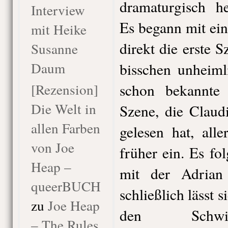
dramaturgisch he
Interview
Es begann mit ei
mit Heike
direkt die erste 
Susanne
Daum
bisschen unheiml
[Rezension]
schon bekannt
Die Welt in
Szene, die Claud
allen Farben
gelesen hat, alle
von Joe
früher ein. Es fo
Heap –
mit der Adrian
queerBUCH
schließlich lässt 
zu
Joe Heap
den Schwie
– The Rules