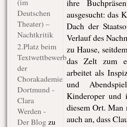
(im
ihre Buchpräsen
Deutschen
ausgesucht: das 
Theater) –
Dach der Staats
Nachtkritik
Verlauf des Nachmi
2.Platz beim
zu Hause, seitdem
Textwettbewerb
das Zelt zum er
der
arbeitet als Inspi
Chorakademie
und Abendspiel
Dortmund -
Kinderoper und i
Clara
diesem Ort. Man 
Werden -
auch an, dass Claud
Der Blog
zu