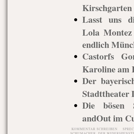
Kirschgarten 
Lasst uns d
Lola Montez 
endlich Münc
Castorfs G
Karoline am 
Der bayerisc
Stadttheater
Die bösen 
andOut im Cuv
KOMMENTAR SCHREIBEN
SPRE
SCHUMACHER
,
DER WIDERSPENST