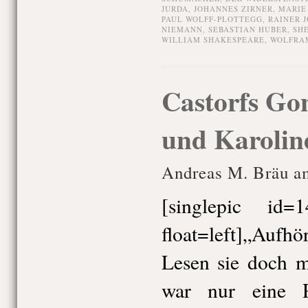
JURDA
,
JOHANNES ZIRNER
,
MARIE
PAUL WOLFF-PLOTTEGG
,
RAINER J
NIEMANN
,
SEBASTIAN HUBER
,
SH
WILLIAM SHAKESPEARE
,
WOLFRAM
Castorfs Go
und Karolin
Andreas M. Bräu am
[singlepic id
float=left]„Aufh
Lesen sie doch m
war nur eine R