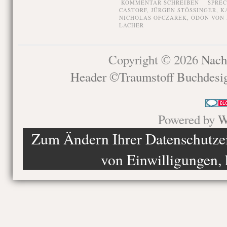
KOMMENTAR SCHREIBEN
SPRE
CASTORF
,
JÜRGEN STÖSSINGER
,
K
NICHOLAS OFCZAREK
,
ÖDÖN VON
LACHER
Copyright © 2026
Nach
Header ©Traumstoff Buchdesi
Powered by
W
Zum Ändern Ihrer Datenschutzein
von Einwilligungen, 