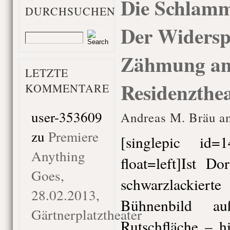
Die Schlamm
DURCHSUCHEN
Der Widersp
Zähmung a
LETZTE
Residenzthe
KOMMENTARE
user-353609
Andreas M. Bräu a
zu
Premiere
[singlepic id
Anything
float=left]Ist D
Goes,
schwarzlackier
28.02.2013,
Bühnenbild au
Gärtnerplatztheater
Rutschfläche – h