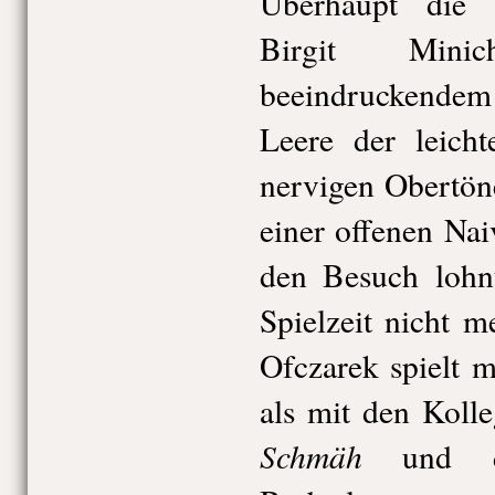
Überhaupt die g
Birgit Mini
beeindruckend
Leere der leich
nervigen Obertön
einer offenen Naiv
den Besuch lohnt
Spielzeit nicht m
Ofczarek spielt 
als mit den Koll
Schmäh
und de