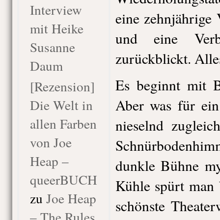
Interview
eine zehnjährige
mit Heike
und eine Verb
Susanne
zurückblickt. Alle
Daum
Es beginnt mit 
[Rezension]
Aber was für ein
Die Welt in
allen Farben
nieselnd zugleic
von Joe
Schnürbodenhi
Heap –
dunkle Bühne mys
queerBUCH
Kühle spürt man b
zu
Joe Heap
schönste Theater
– The Rules