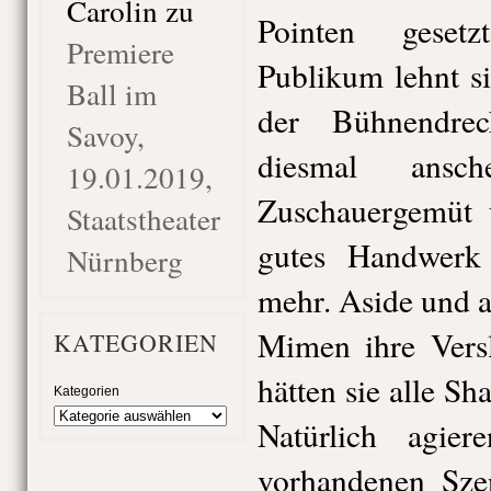
Carolin
zu
Pointen gesetz
Premiere
Publikum lehnt s
Ball im
der Bühnendre
Savoy,
diesmal ansch
19.01.2019,
Zuschauergemüt 
Staatstheater
gutes Handwerk
Nürnberg
mehr. Aside und 
Mimen ihre Versl
KATEGORIEN
hätten sie alle S
Kategorien
Natürlich agie
vorhandenen Sze