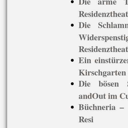
Die arme T
Residenztheat
Die Schlam
Widerspens
Residenztheat
Ein einstürze
Kirschgarten 
Die bösen 
andOut im Cuv
Büchneria –
Resi