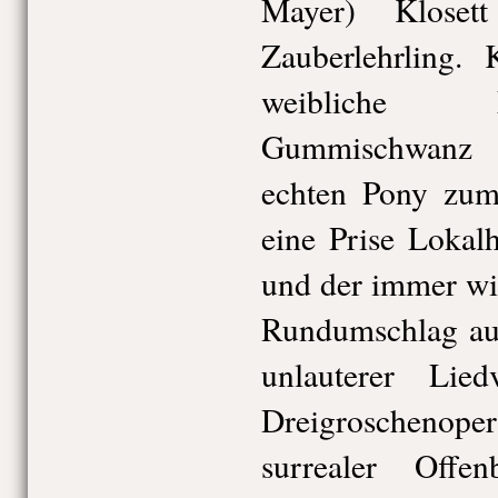
Mayer) Kloset
Zauberlehrling. 
weibliche M
Gummischwanz 
echten Pony zum
eine Prise Lokal
und der immer w
Rundumschlag auf
unlauterer Lie
Dreigroscheno
surrealer Offe