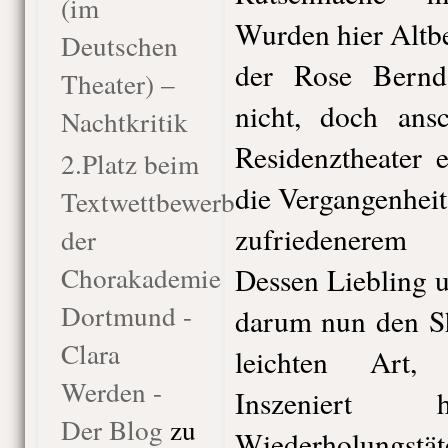
(im
Wurden hier Altb
Deutschen
der Rose Bernd
Theater) –
nicht, doch ansc
Nachtkritik
Residenztheater 
2.Platz beim
die Vergangenheit
Textwettbewerb
zufriedenerem 
der
Chorakademie
Dessen Liebling 
Dortmund -
darum nun den Sh
Clara
leichten Art, 
Werden -
Inszeniert
Der Blog
zu
Wiederholungstäte