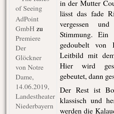
in der Mutter Co
of Seeing
lässt das fade R
AdPoint
vergessen un
GmbH
zu
Stimmung. Ein to
Premiere
gedoubelt von B
Der
Leitbild mit de
Glöckner
Hier wird gesu
von Notre
gebeutet, dann ge
Dame,
14.06.2019,
Der Rest ist Bo
Landestheater
klassisch und he
Niederbayern
werden die Kalau