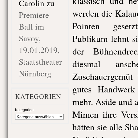
klassisch und he
Carolin
zu
werden die Kalau
Premiere
Pointen gesetz
Ball im
Savoy,
Publikum lehnt s
19.01.2019,
der Bühnendre
Staatstheater
diesmal ansch
Nürnberg
Zuschauergemüt 
gutes Handwerk
KATEGORIEN
mehr. Aside und 
Kategorien
Mimen ihre Versl
hätten sie alle S