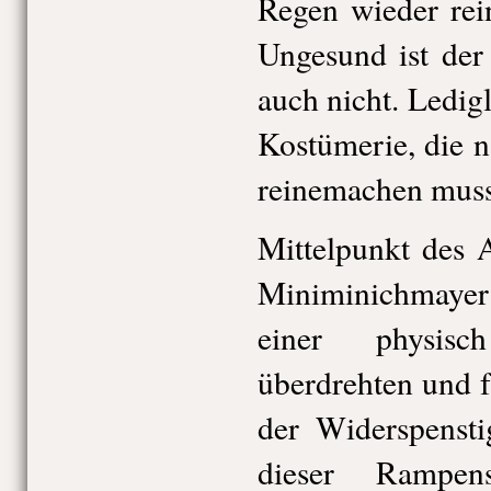
Regen wieder rei
Ungesund ist der
auch nicht. Ledigl
Kostümerie, die 
reinemachen muss
Mittelpunkt des A
Miniminichmay
einer physisc
überdrehten und 
der Widerspenst
dieser Rampens