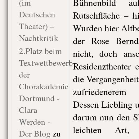
Bühnenbild au
(im
Deutschen
Rutschfläche – h
Theater) –
Wurden hier Altb
Nachtkritik
der Rose Bernd
2.Platz beim
nicht, doch ansc
Textwettbewerb
Residenztheater 
der
die Vergangenheit
Chorakademie
zufriedenerem 
Dortmund -
Dessen Liebling 
Clara
darum nun den Sh
Werden -
leichten Art, 
Der Blog
zu