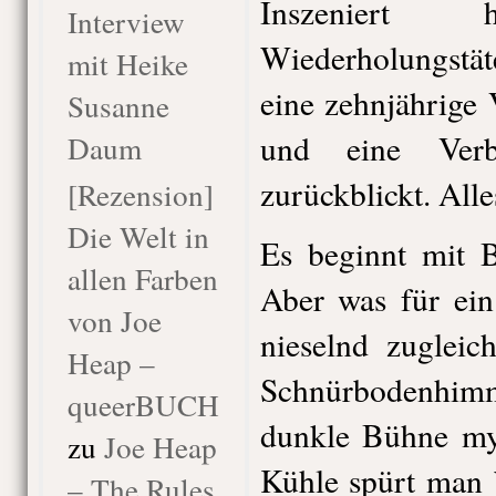
Inszeniert
Interview
Wiederholungstäte
mit Heike
eine zehnjährige
Susanne
und eine Verb
Daum
zurückblickt. Alle
[Rezension]
Die Welt in
Es beginnt mit 
allen Farben
Aber was für ein
von Joe
nieselnd zugleic
Heap –
Schnürbodenhi
queerBUCH
dunkle Bühne mys
zu
Joe Heap
Kühle spürt man b
– The Rules