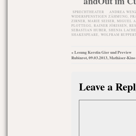
andOut im Cuv
SPRECHTHEATER
ANDREA WEN
WIDERSPENSTIGEN ZÄHMUNG
,
FR
ZIRNER
,
MARIE SEISER
,
MIGUEL A
PLOTTEGG
,
RAINER JÖRISSEN
,
RE
SEBASTIAN HUBER
,
SHENJA LACH
SHAKESPEARE
,
WOLFRAM RUPPER
Lesung Kerstin Gier und Preview
«
Rubinrot, 09.03.2013, Mathäser-Kino
Leave a Repl