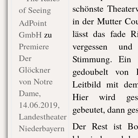
schönste Theater
of Seeing
in der Mutter Co
AdPoint
lässt das fade R
GmbH
zu
vergessen un
Premiere
Der
Stimmung. Ein to
Glöckner
gedoubelt von B
von Notre
Leitbild mit de
Dame,
Hier wird gesu
14.06.2019,
gebeutet, dann ge
Landestheater
Der Rest ist Bo
Niederbayern