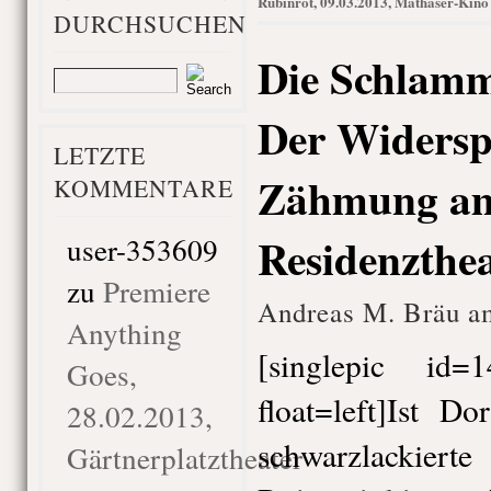
Rubinrot, 09.03.2013, Mathäser-Kino
DURCHSUCHEN
Die Schlamm
Der Widersp
LETZTE
Zähmung a
KOMMENTARE
Residenzthe
user-353609
zu
Premiere
Andreas M. Bräu a
Anything
[singlepic id
Goes,
float=left]Ist D
28.02.2013,
schwarzlackier
Gärtnerplatztheater