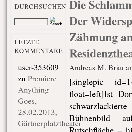
Die Schlamm
DURCHSUCHEN
Der Widersp
Zähmung a
LETZTE
Residenzthe
KOMMENTARE
user-353609
Andreas M. Bräu a
zu
Premiere
[singlepic id
Anything
float=left]Ist D
Goes,
schwarzlackier
28.02.2013,
Bühnenbild au
Gärtnerplatztheater
Rutschfläche – h