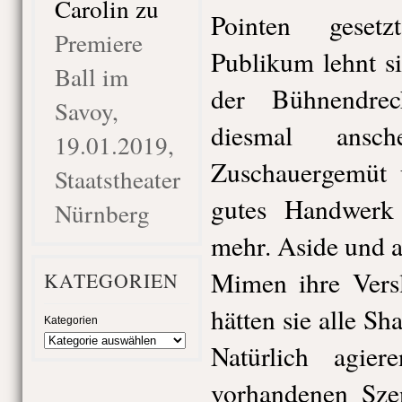
Carolin
zu
Pointen gesetz
Premiere
Publikum lehnt s
Ball im
der Bühnendre
Savoy,
diesmal ansch
19.01.2019,
Zuschauergemüt 
Staatstheater
gutes Handwerk
Nürnberg
mehr. Aside und 
Mimen ihre Versl
KATEGORIEN
hätten sie alle S
Kategorien
Natürlich agie
vorhandenen Sze