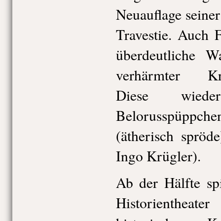
Neuauflage seine
Travestie. Auch F
überdeutliche W
verhärmter Kran
Diese wied
Belorusspüpp
(ätherisch spröd
Ingo Krügler).
Ab der Hälfte sp
Historientheate