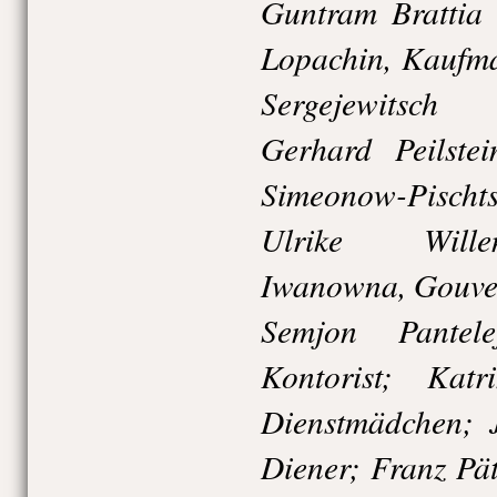
Guntram Brattia 
Lopachin, Kaufma
Sergejewitsch
Gerhard Peilstei
Simeonow-Pischt
Ulrike Wille
Iwanowna, Gouve
Semjon Pantele
Kontorist; Kat
Dienstmädchen; J
Diener; Franz Pät