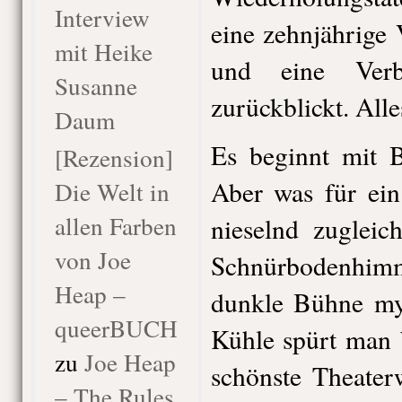
Interview
eine zehnjährige
mit Heike
und eine Verb
Susanne
zurückblickt. Alle
Daum
Es beginnt mit 
[Rezension]
Aber was für ein
Die Welt in
allen Farben
nieselnd zugleic
von Joe
Schnürbodenhi
Heap –
dunkle Bühne mys
queerBUCH
Kühle spürt man b
zu
Joe Heap
schönste Theater
– The Rules