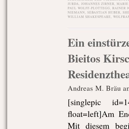
JURDA
,
JOHANNES ZIRNER
,
MARIE
PAUL WOLFF-PLOTTEGG
,
RAINER J
NIEMANN
,
SEBASTIAN HUBER
,
SH
WILLIAM SHAKESPEARE
,
WOLFRAM
Ein einstürz
Bieitos Kirs
Residenzthe
Andreas M. Bräu am
[singlepic id
float=left]Am En
Mit diesem beg