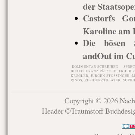
der Staatsope
Castorfs G
Karoline am 
Die bösen 
andOut im Cuv
KOMMENTAR SCHREIBEN
SPRE
BIEITO
,
FRANZ PÄTZOLD
,
FRIEDER
KRÜGLER
,
JÜRGEN STÖSSINGER
,
M
RINGS
,
RESIDENZTHEATER
,
SOPHI
Copyright © 2026
Nach
Header ©Traumstoff Buchdesi