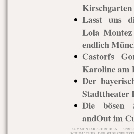
Kirschgarten 
Lasst uns d
Lola Montez 
endlich Münc
Castorfs G
Karoline am 
Der bayerisc
Stadttheater
Die bösen 
andOut im Cuv
KOMMENTAR SCHREIBEN
SPRE
SCHUMACHER
,
DER WIDERSPENST