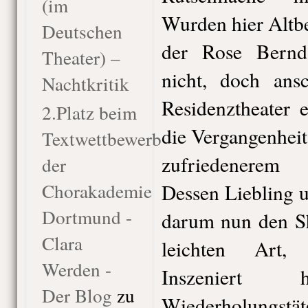
(im
Wurden hier Altb
Deutschen
der Rose Bernd
Theater) –
nicht, doch ansc
Nachtkritik
Residenztheater 
2.Platz beim
die Vergangenheit
Textwettbewerb
zufriedenerem 
der
Chorakademie
Dessen Liebling 
Dortmund -
darum nun den Sh
Clara
leichten Art, 
Werden -
Inszeniert
Der Blog
zu
Wiederholungstäte