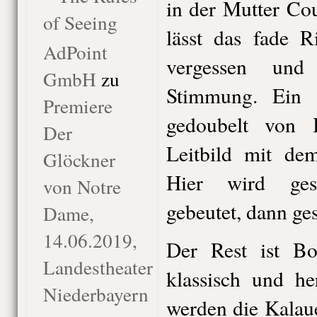
in der Mutter Co
of Seeing
lässt das fade R
AdPoint
vergessen un
GmbH
zu
Stimmung. Ein to
Premiere
gedoubelt von B
Der
Leitbild mit de
Glöckner
Hier wird gesu
von Notre
gebeutet, dann ge
Dame,
14.06.2019,
Der Rest ist Bo
Landestheater
klassisch und he
Niederbayern
werden die Kalau