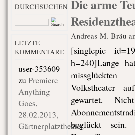
Die arme Teu
DURCHSUCHEN
Residenzthe
Andreas M. Bräu am
LETZTE
[singlepic id=1
KOMMENTARE
h=240]Lange h
user-353609
missglückte
zu
Premiere
Volkstheater a
Anything
gewartet. Nic
Goes,
Abonnementstradi
28.02.2013,
beglückt sein
Gärtnerplatztheater