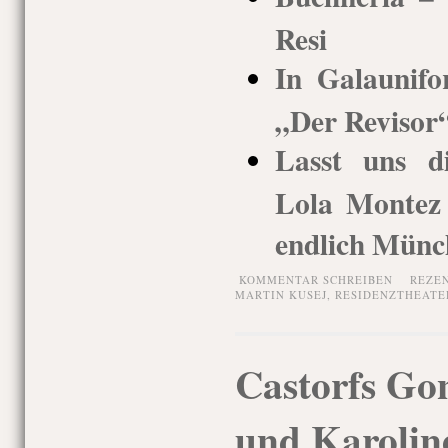
Resi
In Galaunif
„Der Revisor“
Lasst uns d
Lola Montez 
endlich Münc
KOMMENTAR SCHREIBEN
REZE
MARTIN KUSEJ
,
RESIDENZTHEATE
Castorfs Go
und Karolin