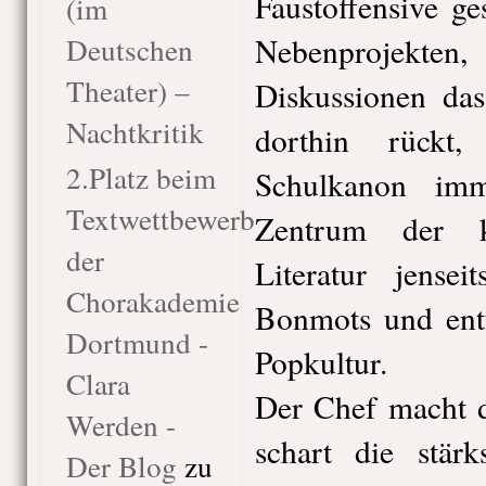
Faustoffensive ge
(im
Deutschen
Nebenprojekt
Theater) –
Diskussionen da
Nachtkritik
dorthin rückt
2.Platz beim
Schulkanon imm
Textwettbewerb
Zentrum der kl
der
Literatur jenseit
Chorakademie
Bonmots und entf
Dortmund -
Popkultur.
Clara
Der Chef macht d
Werden -
schart die stärk
Der Blog
zu