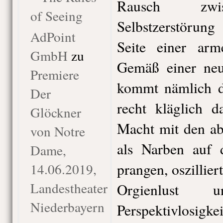
Rausch zwis
of Seeing
Selbstzerstörun
AdPoint
Seite einer arme
GmbH
zu
Gemäß einer neu
Premiere
kommt nämlich d
Der
recht kläglich d
Glöckner
Macht mit den ab
von Notre
als Narben auf
Dame,
prangen, oszillier
14.06.2019,
Landestheater
Orgienlust un
Niederbayern
Perspektiv