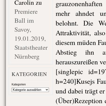
Carolin
zu
grauzonenhaften 
Premiere
mehr ahndet u
Ball im
belohnt. Die We
Savoy,
Attraktivität, al
19.01.2019,
diesem müden Faus
Staatstheater
Abstieg ihn a
Nürnberg
herauszureißen v
[singlepic id=1
KATEGORIEN
h=240]Kusejs Fau
Kategorien
und dabei trägt er
(Über)Rezeption 