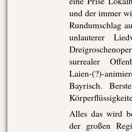
eine Prise Lokal
und der immer w
Rundumschlag auf
unlauterer Lie
Dreigroscheno
surrealer Offe
Laien-(?)-animie
Bayrisch. Berste
Körperflüssigkeite
Alles das wird b
der großen Regie