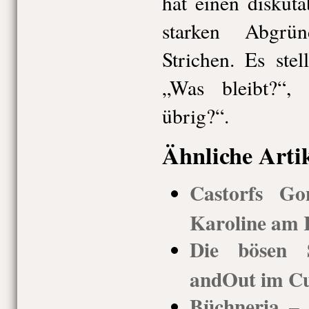
hat einen diskut
starken Abgrü
Strichen. Es stel
„Was bleibt?“,
übrig?“.
Ähnliche Arti
Castorfs G
Karoline am 
Die bösen 
andOut im Cuv
Büchneria –