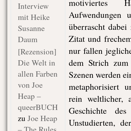
motiviertes 
Interview
Aufwendungen u
mit Heike
überrascht dabei
Susanne
Zitat und freche
Daum
nur fallen jeglic
[Rezension]
dem Strich zum 
Die Welt in
allen Farben
Szenen werden ei
von Joe
metaphorisiert 
Heap –
rein weltlicher, 
queerBUCH
Geschichte des 
zu
Joe Heap
Unstudierten, 
– The Rules