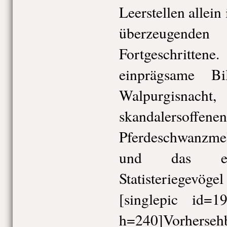
Leerstellen allein
überzeugende
Fortgeschrit
einprägsame Bi
Walpurgisnach
skandalersof
Pferdeschwanzmel
und das ern
Statisteriegevöge
[singlepic id=1
h=240]Vorhersehba