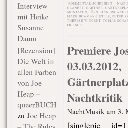
Interview
KOMMENTAR SCHREIBEN
NACH
GLANERT
,
GÄRTNER
,
GÄRTNERPL
MONTAVON
,
JÖRN HINNERK ANDR
mit Heike
MARK BOWMAN-HESTER
,
PETER S
THÉRÈSE WINCENT
,
TOBIAS SCHA
Susanne
FRITSCH
Daum
Premiere Jo
[Rezension]
Die Welt in
03.03.2012,
allen Farben
Gärtnerplatz
von Joe
Heap –
Nachtkritik
queerBUCH
NachtMusik am 3. 
zu
Joe Heap
[singlepic id
– The Rules