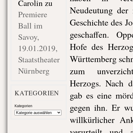
Carolin
zu
Neudeutung der n
Premiere
Geschichte des J
Ball im
geschaffen. Op
Savoy,
Hofe des Herzog
19.01.2019,
Württemberg schn
Staatstheater
Nürnberg
zum unverzich
Herzogs. Nach 
KATEGORIEN
gab es eine mör
gegen ihn. Er wu
Kategorien
willkürlicher A
verurteilt und