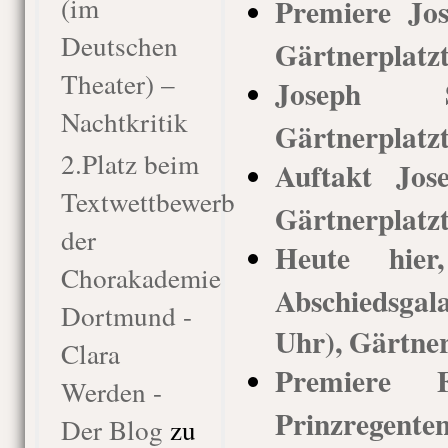
(im
Premiere Jos
Deutschen
Gärtnerplatzt
Theater) –
Joseph S
Nachtkritik
Gärtnerplatz
2.Platz beim
Auftakt Jos
Textwettbewerb
Gärtnerplatz
der
Heute hie
Chorakademie
Abschiedsgal
Dortmund -
Uhr), Gärtner
Clara
Premiere Fa
Werden -
Prinzregenten
Der Blog
zu