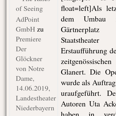
float=left]Als l
of Seeing
dem Umbau 
AdPoint
GmbH
zu
Gärtnerplatz
Premiere
Staatstheat
Der
Erstaufführung d
Glöckner
zeitgenössische
von Notre
Glanert. Die Op
Dame,
wurde als Auftra
14.06.2019,
uraufgeführt. D
Landestheater
Autoren Uta Ack
Niederbayern
haben in verd