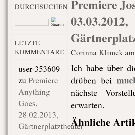
Premiere Jo
DURCHSUCHEN
03.03.2012,
Gärtnerplatz
LETZTE
KOMMENTARE
Corinna Klimek am
Ich habe über di
user-353609
muc
drüben bei
zu
Premiere
Anything
nächste Vorste
Goes,
erwarten.
28.02.2013,
Ähnliche Arti
Gärtnerplatztheater