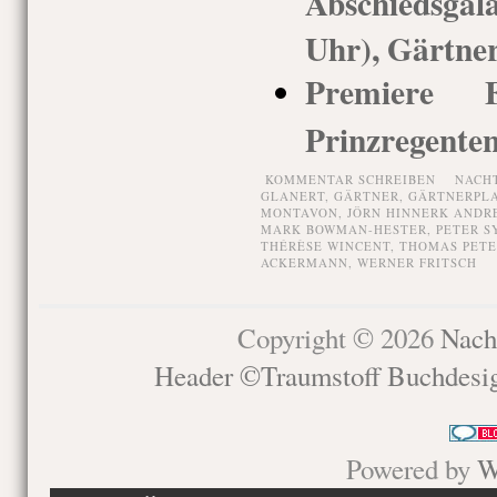
Abschiedsgal
Uhr), Gärtner
Premiere Fa
Prinzregenten
KOMMENTAR SCHREIBEN
NACH
GLANERT
,
GÄRTNER
,
GÄRTNERPL
MONTAVON
,
JÖRN HINNERK ANDR
MARK BOWMAN-HESTER
,
PETER S
THÉRÈSE WINCENT
,
THOMAS PETE
ACKERMANN
,
WERNER FRITSCH
Copyright © 2026
Nach
Header ©Traumstoff Buchdesi
Powered by
W