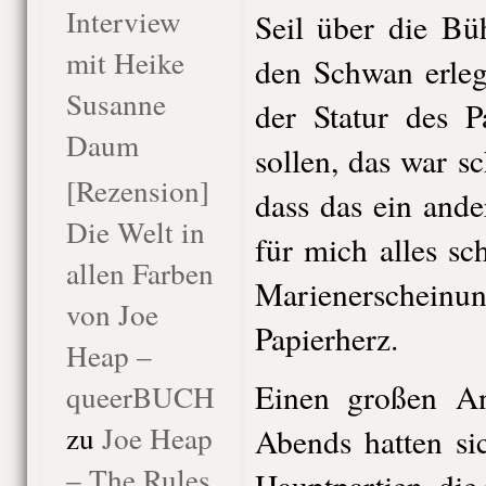
Interview
Seil über die Bü
mit Heike
den Schwan erleg
Susanne
der Statur des P
Daum
sollen, das war sc
[Rezension]
dass das ein and
Die Welt in
für mich alles sc
allen Farben
Marienerschei
von Joe
Papierherz.
Heap –
Einen großen An
queerBUCH
zu
Joe Heap
Abends hatten si
– The Rules
Hauptpartien, die