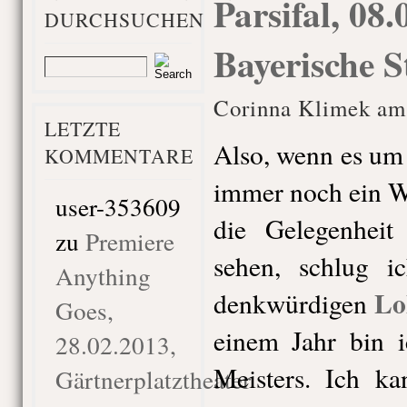
Parsifal, 08.
DURCHSUCHEN
Bayerische S
Corinna Klimek am 
LETZTE
Also, wenn es um 
KOMMENTARE
immer noch ein W
user-353609
die Gelegenhei
zu
Premiere
sehen, schlug i
Anything
Lo
denkwürdigen
Goes,
einem Jahr bin i
28.02.2013,
Meisters. Ich ka
Gärtnerplatztheater