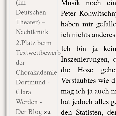
(im
Musik noch ein
Deutschen
Peter Konwitschn
Theater) –
haben mir gefalle
Nachtkritik
ich nichts anderes
2.Platz beim
Ich bin ja ke
Textwettbewerb
Inszenierungen, 
der
die Hose gehe
Chorakademie
Verstaubtes wie 
Dortmund -
mag ich ja auch 
Clara
hat jedoch alles 
Werden -
Der Blog
zu
den Statisten, d