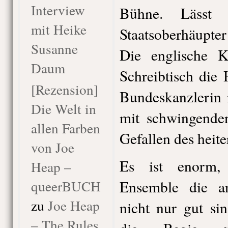
Interview
Bühne. Lässt g
mit Heike
Staatsoberhäupter
Susanne
Die englische K
Daum
Schreibtisch die 
[Rezension]
Bundeskanzlerin 
Die Welt in
mit schwingende
allen Farben
Gefallen des heit
von Joe
Es ist enorm,
Heap –
queerBUCH
Ensemble die an
zu
Joe Heap
nicht nur gut si
– The Rules