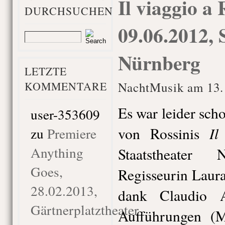
Il viaggio a 
DURCHSUCHEN
09.06.2012, 
Nürnberg
LETZTE
KOMMENTARE
NachtMusik am 13. 
Es war leider sch
user-353609
Il
von Rossinis
zu
Premiere
Anything
Staatstheater
Goes,
Regisseurin Laura
28.02.2013,
dank Claudio A
Gärtnerplatztheater
Aufführungen (M