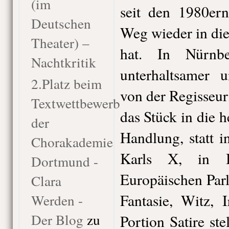
(im
seit den 1980er
Deutschen
Weg wieder in di
Theater) –
hat. In Nürnb
Nachtkritik
unterhaltsamer 
2.Platz beim
von der Regisseuri
Textwettbewerb
das Stück in die h
der
Handlung, statt 
Chorakademie
Karls X, in B
Dortmund -
Europäischen Parl
Clara
Fantasie, Witz, 
Werden -
Der Blog
zu
Portion Satire ste