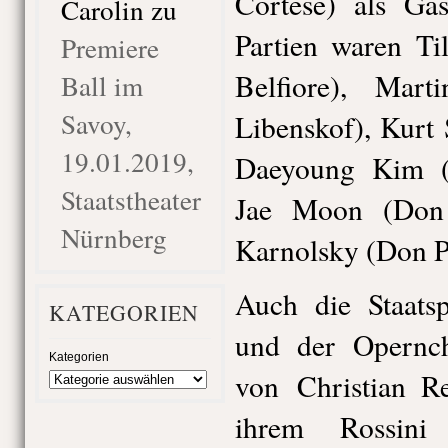
Cortese) als Ga
Carolin
zu
Partien waren Ti
Premiere
Belfiore), Mar
Ball im
Savoy,
Libenskof), Kurt
19.01.2019,
Daeyoung Kim (
Staatstheater
Jae Moon (Don 
Nürnberg
Karnolsky (Don P
Auch die Staats
KATEGORIEN
und der Opernch
Kategorien
von Christian Re
ihrem Rossini