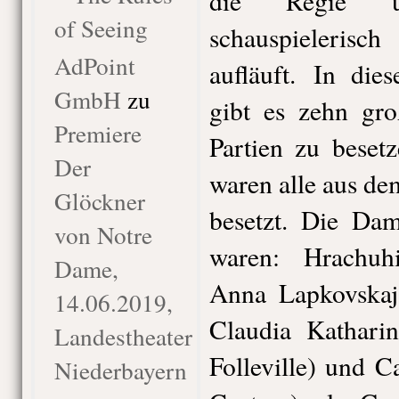
die Regie u
of Seeing
schauspieleri
AdPoint
aufläuft. In die
GmbH
zu
gibt es zehn gro
Premiere
Partien zu beset
Der
waren alle aus d
Glöckner
besetzt. Die Da
von Notre
waren: Hrachuh
Dame,
Anna Lapkovskaj
14.06.2019,
Claudia Kathari
Landestheater
Folleville) und 
Niederbayern