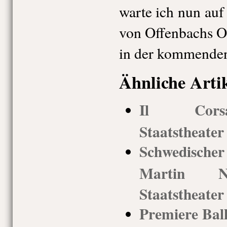
warte ich nun au
von Offenbachs O
in der kommenden
Ähnliche Arti
Il Corsa
Staatstheate
Schwedisch
Martin Nyv
Staatstheate
Premiere Ball