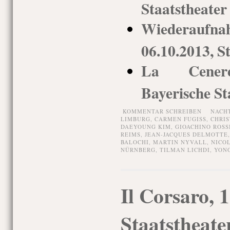
Staatstheate
Wiederaufna
06.10.2013, S
La Ceneren
Bayerische St
KOMMENTAR SCHREIBEN
NACH
LIMBURG
,
CARMEN FUGISS
,
CHRIS
DAEYOUNG KIM
,
GIOACHINO ROSS
REIMS
,
JEAN-JACQUES DELMOTTE
BALOCHI
,
MARTIN NYVALL
,
NICO
NÜRNBERG
,
TILMAN LICHDI
,
YONG
Il Corsaro, 
Staatstheat