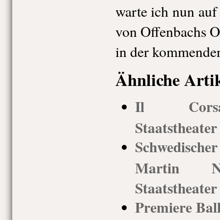
warte ich nun au
von Offenbachs O
in der kommenden
Ähnliche Arti
Il Corsa
Staatstheate
Schwedisch
Martin Nyv
Staatstheate
Premiere Ball