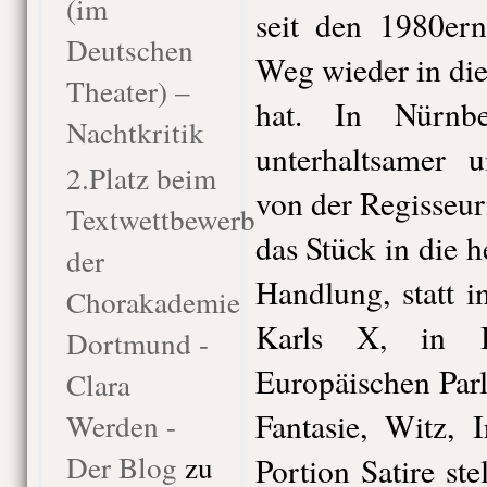
(im
seit den 1980er
Deutschen
Weg wieder in di
Theater) –
hat. In Nürnb
Nachtkritik
unterhaltsamer 
2.Platz beim
von der Regisseuri
Textwettbewerb
das Stück in die h
der
Handlung, statt 
Chorakademie
Karls X, in B
Dortmund -
Europäischen Parl
Clara
Fantasie, Witz, 
Werden -
Der Blog
zu
Portion Satire ste