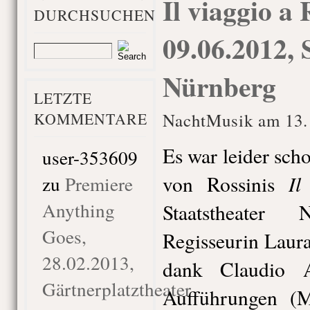
Il viaggio a 
DURCHSUCHEN
09.06.2012, 
Nürnberg
LETZTE
KOMMENTARE
NachtMusik am 13. 
Es war leider sch
user-353609
Il
von Rossinis
zu
Premiere
Anything
Staatstheater
Goes,
Regisseurin Laura
28.02.2013,
dank Claudio A
Gärtnerplatztheater
Aufführungen (M