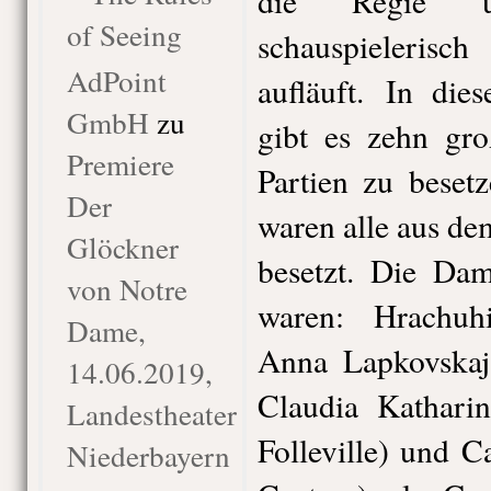
die Regie u
of Seeing
schauspieleri
AdPoint
aufläuft. In die
GmbH
zu
gibt es zehn gro
Premiere
Partien zu beset
Der
waren alle aus d
Glöckner
besetzt. Die Da
von Notre
waren: Hrachuh
Dame,
Anna Lapkovskaj
14.06.2019,
Claudia Kathari
Landestheater
Folleville) und 
Niederbayern