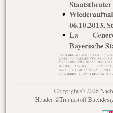
Staatstheate
Wiederaufna
06.10.2013, S
La Ceneren
Bayerische St
KOMMENTAR SCHREIBEN
NACH
LIMBURG
,
CARMEN FUGISS
,
CHRIS
DAEYOUNG KIM
,
GIOACHINO ROSS
REIMS
,
JEAN-JACQUES DELMOTTE
BALOCHI
,
MARTIN NYVALL
,
NICO
NÜRNBERG
,
TILMAN LICHDI
,
YONG
Copyright © 2026
Nach
Header ©Traumstoff Buchdesi