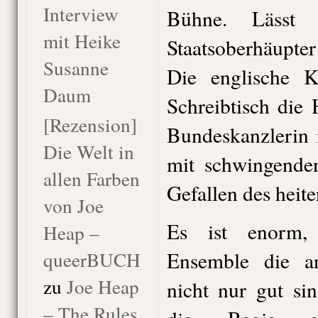
Interview
Bühne. Lässt g
mit Heike
Staatsoberhäupter
Susanne
Die englische K
Daum
Schreibtisch die 
[Rezension]
Bundeskanzlerin 
Die Welt in
mit schwingende
allen Farben
Gefallen des heit
von Joe
Es ist enorm,
Heap –
queerBUCH
Ensemble die an
zu
Joe Heap
nicht nur gut si
– The Rules