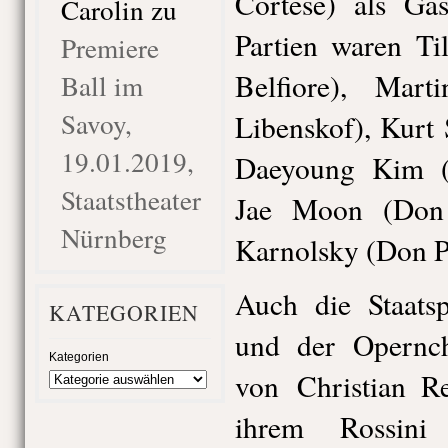
Cortese) als Ga
Carolin
zu
Partien waren Ti
Premiere
Belfiore), Mar
Ball im
Savoy,
Libenskof), Kurt
19.01.2019,
Daeyoung Kim (
Staatstheater
Jae Moon (Don 
Nürnberg
Karnolsky (Don P
Auch die Staats
KATEGORIEN
und der Opernch
Kategorien
von Christian Re
ihrem Rossini