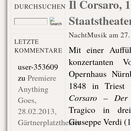
Il Corsaro, 
DURCHSUCHEN
Staatstheat
NachtMusik am 27. 
LETZTE
Mit einer Auffü
KOMMENTARE
konzertanten V
user-353609
Opernhaus Nürnb
zu
Premiere
1848 in Triest
Anything
Corsaro – Der
Goes,
Tragico in dre
28.02.2013,
Giuseppe Verdi (
Gärtnerplatztheater