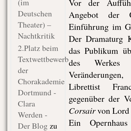
(im
Vor der Auffüh
Deutschen
Angebot der O
Theater) –
Einführung im Gl
Nachtkritik
Der Dramaturg K
2.Platz beim
das Publikum übe
Textwettbewerb
des Werkes 
der
Veränderungen,
Chorakademie
Librettist Fr
Dortmund -
gegenüber der 
Clara
Corsair
von Lord 
Werden -
Ein Opernhaus
Der Blog
zu