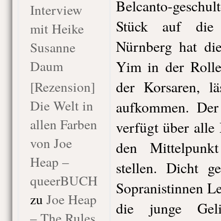
Belcanto-geschul
Interview
Stück auf die
mit Heike
Nürnberg hat die
Susanne
Daum
Yim in der Rolle
der Korsaren, lä
[Rezension]
Die Welt in
aufkommen. Der 
allen Farben
verfügt über alle
von Joe
den Mittelpunk
Heap –
stellen. Dicht g
queerBUCH
Sopranistinnen L
zu
Joe Heap
die junge Gel
– The Rules