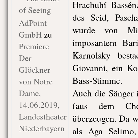
Hrachuhí Bassénz
of Seeing
des Seid, Pasch
AdPoint
wurde von Mik
GmbH
zu
imposantem Bari
Premiere
Karnolsky best
Der
Giovanni, ein Ko
Glöckner
Bass-Stimme.
von Notre
Auch die Sänger 
Dame,
14.06.2019,
(aus dem Chor
Landestheater
überzeugen. Da w
Niederbayern
als Aga Selimo