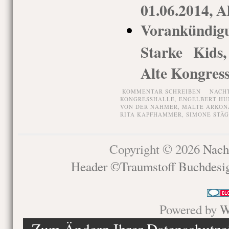
01.06.2014, A
Vorankündi
Starke Kids
Alte Kongress
KOMMENTAR SCHREIBEN
NACH
KONGRESSHALLE
,
ENGELBERT HU
VON DER NAHMER
,
MALTE ARKON
RITA KAPFHAMMER
,
SIMONE STÄ
Copyright © 2026
Nach
Header ©Traumstoff Buchdesi
Powered by
W
Zum Ändern Ihrer Datenschutzein