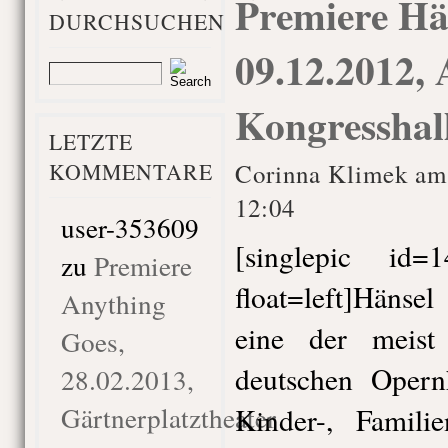
Premiere Hä
DURCHSUCHEN
09.12.2012, 
Kongresshal
LETZTE
KOMMENTARE
Corinna Klimek am
12:04
user-353609
[singlepic id
zu
Premiere
float=left]Hänse
Anything
eine der meist
Goes,
deutschen Opern
28.02.2013,
Gärtnerplatztheater
Kinder-, Famili