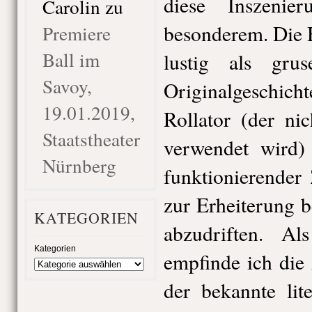
diese Inszeni
Carolin
zu
besonderem. Die H
Premiere
Ball im
lustig als gru
Savoy,
Originalgeschic
19.01.2019,
Rollator (der ni
Staatstheater
verwendet wird)
Nürnberg
funktionierender
zur Erheiterung 
KATEGORIEN
abzudriften. Al
Kategorien
empfinde ich die
der bekannte lit