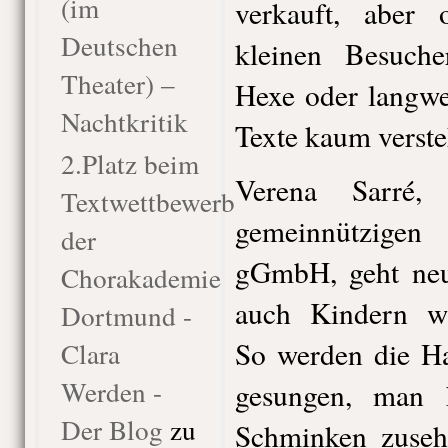
(im
verkauft, aber 
Deutschen
kleinen Besuche
Theater) –
Hexe oder langwe
Nachtkritik
Texte kaum verste
2.Platz beim
Verena Sarré,
Textwettbewerb
gemeinnützigen
der
gGmbH, geht ne
Chorakademie
auch Kindern wi
Dortmund -
So werden die Ha
Clara
Werden -
gesungen, man
Der Blog
zu
Schminken zusehe