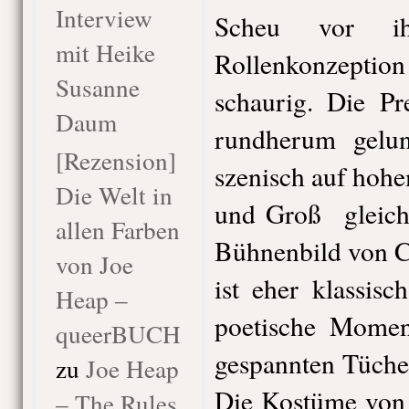
Interview
Scheu vor i
mit Heike
Rollenkonzeption
Susanne
schaurig. Die P
Daum
rundherum gelun
[Rezension]
szenisch auf hoh
Die Welt in
und Groß gleich
allen Farben
Bühnenbild von C
von Joe
ist eher klassisc
Heap –
poetische Momen
queerBUCH
gespannten Tüche
zu
Joe Heap
Die Kostüme von 
– The Rules