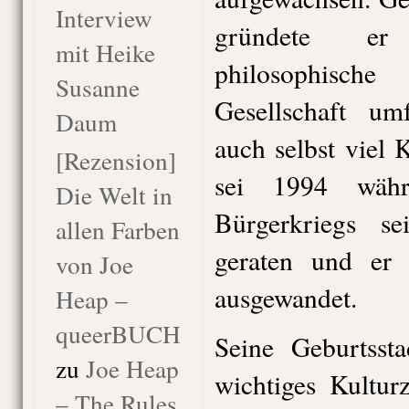
Interview
gründete er 
mit Heike
philosophisch
Susanne
Gesellschaft umf
Daum
auch selbst viel 
[Rezension]
sei 1994 währ
Die Welt in
Bürgerkriegs s
allen Farben
geraten und er 
von Joe
ausgewandet.
Heap –
queerBUCH
Seine Geburtssta
zu
Joe Heap
wichtiges Kultur
– The Rules