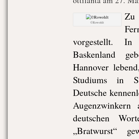
ottifanta am 27. Mä
Zu
©Rowohlt
Fer
vorgestellt. 
Baskenland ge
Hannover lebend
Studiums in S
Deutsche kennenl
Augenzwinkern a
deutschen Wor
„Bratwurst“ ge