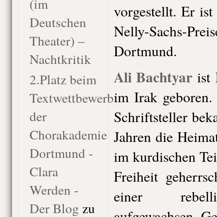
(im
vorgestellt. Er is
Deutschen
Nelly-Sachs-P
Theater) –
Dortmund.
Nachtkritik
Ali Bachtyar
ist
2.Platz beim
im Irak geboren. 
Textwettbewerb
der
Schriftsteller bek
Chorakademie
Jahren die Heima
Dortmund -
im kurdischen Tei
Clara
Freiheit geherrs
Werden -
einer rebell
Der Blog
zu
aufgewachsen. G