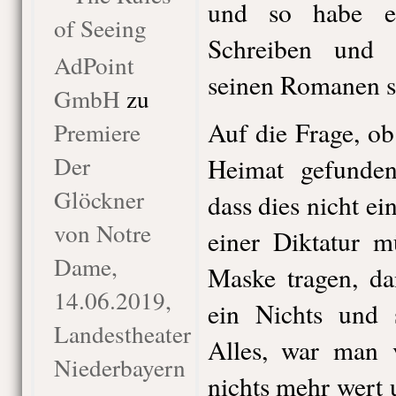
und so habe e
of Seeing
Schreiben und 
AdPoint
seinen Romanen se
GmbH
zu
Auf die Frage, ob
Premiere
Der
Heimat gefunden
Glöckner
dass dies nicht ei
von Notre
einer Diktatur m
Dame,
Maske tragen, da
14.06.2019,
ein Nichts und s
Landestheater
Alles, war man v
Niederbayern
nichts mehr wert 