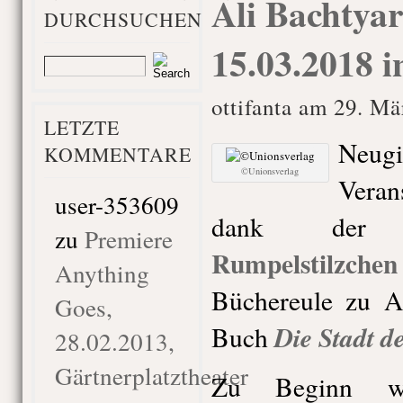
Ali Bachtyar
DURCHSUCHEN
15.03.2018 i
ottifanta am 29. Mä
LETZTE
Neu
KOMMENTARE
©Unionsverlag
Vera
user-353609
dank der 
zu
Premiere
Rumpelstilzchen
Anything
Büchereule zu Al
Goes,
Die Stadt d
Buch
28.02.2013,
Gärtnerplatztheater
Zu Beginn wu