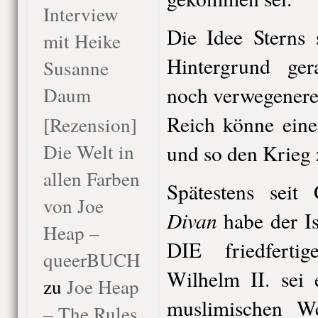
Interview
Die Idee Sterns 
mit Heike
Hintergrund ger
Susanne
noch verwegenere
Daum
Reich könne eine
[Rezension]
Die Welt in
und so den Krieg
allen Farben
Spätestens seit
von Joe
Divan
habe der Is
Heap –
DIE friedfertig
queerBUCH
Wilhelm II. sei 
zu
Joe Heap
muslimischen W
– The Rules