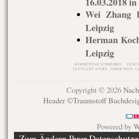
16.03.2018 in
Wei Zhang l
Leipzig
Herman Koch 
Leipzig
KOMMENTAR SCHREIBEN
LESU
LEUTNANT STERN
,
JAKOB HEIN
,
L
Copyright © 2026
Nach
Header ©Traumstoff Buchdesi
Powered by
W
Zum Ändern Ihrer Datenschutzein