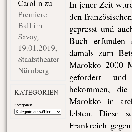
Carolin
zu
In jener Zeit wu
Premiere
den französische
Ball im
gepresst und auc
Savoy,
Buch erfunden s
19.01.2019,
damals zum Beis
Staatstheater
Marokko 2000 M
Nürnberg
gefordert und
bekommen, die
KATEGORIEN
Marokko in arch
Kategorien
lebten. Diese s
Frankreich gegen