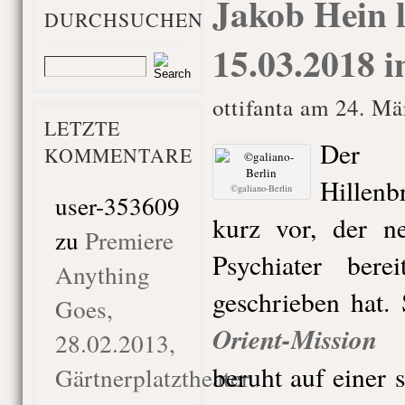
Jakob Hein 
DURCHSUCHEN
15.03.2018 i
ottifanta am 24. Mä
LETZTE
Der 
KOMMENTARE
Hillenb
©galiano-Berlin
user-353609
kurz vor, der ne
zu
Premiere
Psychiater bere
Anything
geschrieben hat.
Goes,
Orient-Mission
28.02.2013,
beruht auf einer 
Gärtnerplatztheater