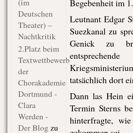
(im
Begebenheit im 1.
Deutschen
Leutnant Edgar St
Theater) –
Suezkanal zu spr
Nachtkritik
Genick zu bre
2.Platz beim
entspreche
Textwettbewerb
Kriegsministeriu
der
tatsächlich dort ei
Chorakademie
Dortmund -
Dann las Hein ei
Clara
Termin Sterns be
Werden -
hinterfragte, wi
Der Blog
zu
gekommen sei.