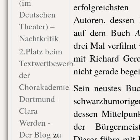
(im
erfolgreichst
Deutschen
Autoren, dessen 
Theater) –
A
auf dem Buch
Nachtkritik
drei Mal verfilmt
2.Platz beim
mit Richard Gere
Textwettbewerb
nicht gerade begei
der
Chorakademie
Sein neustes B
Dortmund -
schwarzhumori
Clara
dessen Mittelpun
Werden -
der Bürgermei
Der Blog
zu
Dieser führe mit