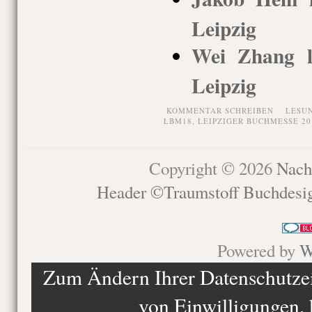
Leipzig
Wei Zhang l
Leipzig
KOMMENTAR SCHREIBEN
LESU
LBM18
,
LEIPZIGER BUCHMESSE 20
Copyright © 2026
Nach
Header ©Traumstoff Buchdesi
Powered by
W
Zum Ändern Ihrer Datenschutzein
von Einwilligungen, 