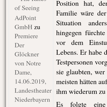
Position hat, d
of Seeing
Familie wäre de
AdPoint
Situation ander
GmbH
zu
hingegen fürchte
Premiere
vor dem Einstu
Der
Lebens. Er habe d
Glöckner
Testpersonen vorg
von Notre
sie glaubten, wer
Dame,
14.06.2019,
meisten hätten au
Landestheater
ihm wiederum zu 
Niederbayern
Es folgte ein