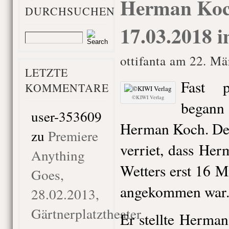
Herman Koc
DURCHSUCHEN
17.03.2018 i
ottifanta am 22. Mä
LETZTE
Fast 
KOMMENTARE
©KIWI Verlag
begann 
user-353609
Herman Koch. De
zu
Premiere
verriet, dass He
Anything
Wetters erst 16 M
Goes,
angekommen war
28.02.2013,
Gärtnerplatztheater
Er stellte Herma