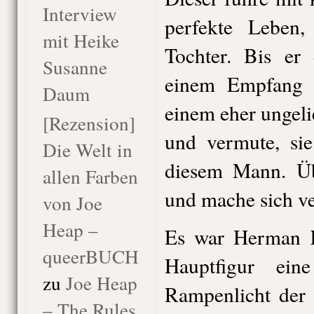
Interview
perfekte Leben,
mit Heike
Tochter. Bis er
Susanne
einem Empfang s
Daum
einem eher ungel
[Rezension]
und vermute, sie
Die Welt in
diesem Mann. Üb
allen Farben
und mache sich ve
von Joe
Heap –
Es war Herman K
queerBUCH
Hauptfigur ei
zu
Joe Heap
Rampenlicht der 
– The Rules