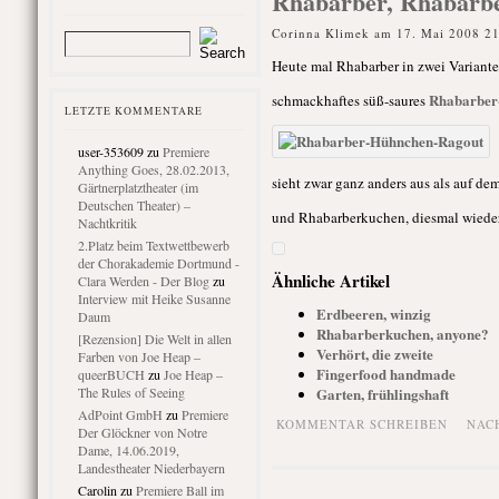
Rhabarber, Rhabarb
Corinna Klimek am 17. Mai 2008 2
Heute mal Rhabarber in zwei Variante
Rhabarber
schmackhaftes süß-saures
LETZTE KOMMENTARE
user-353609
zu
Premiere
Anything Goes, 28.02.2013,
sieht zwar ganz anders aus als auf de
Gärtnerplatztheater (im
Deutschen Theater) –
und Rhabarberkuchen, diesmal wieder
Nachtkritik
2.Platz beim Textwettbewerb
der Chorakademie Dortmund -
Ähnliche Artikel
Clara Werden - Der Blog
zu
Interview mit Heike Susanne
Erdbeeren, winzig
Daum
Rhabarberkuchen, anyone?
[Rezension] Die Welt in allen
Verhört, die zweite
Farben von Joe Heap –
Fingerfood handmade
queerBUCH
zu
Joe Heap –
The Rules of Seeing
Garten, frühlingshaft
AdPoint GmbH
zu
Premiere
KOMMENTAR SCHREIBEN
NAC
Der Glöckner von Notre
Dame, 14.06.2019,
Landestheater Niederbayern
Carolin
zu
Premiere Ball im