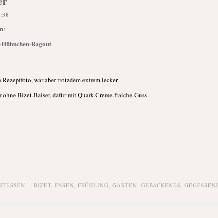
er
1:38
n:
-Hühnchen-Ragout
m Rezeptfoto, war aber trotzdem extrem lecker
 ohne Bizet-Baiser, dafür mit Quark-Creme-fraiche-Guss
HTESSEN
BIZET
,
ESSEN
,
FRÜHLING
,
GARTEN
,
GEBACKENES
,
GEGESSEN