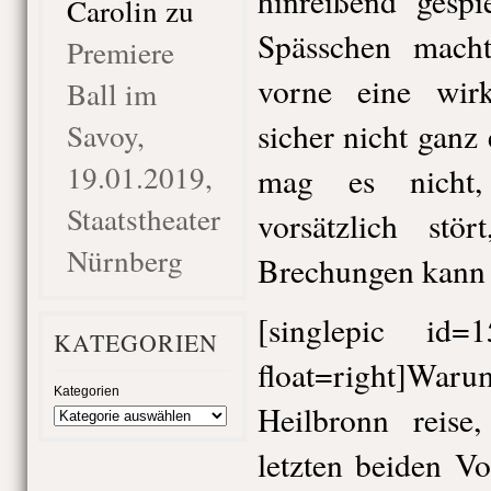
hinreißend gespi
Carolin
zu
Spässchen mach
Premiere
vorne eine wirk
Ball im
sicher nicht ganz 
Savoy,
19.01.2019,
mag es nicht
Staatstheater
vorsätzlich stö
Nürnberg
Brechungen kann i
[singlepic id
KATEGORIEN
float=right]War
Kategorien
Heilbronn reise
letzten beiden V