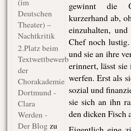
(im
gewinnt die O
Deutschen
kurzerhand ab, o
Theater) –
einzuhalten, und
Nachtkritik
Chef noch lustig.
2.Platz beim
und sie an ihre ve
Textwettbewerb
erinnert, lässt si
der
werfen. Erst als si
Chorakademie
sozial und finanzi
Dortmund -
sie sich an ihn r
Clara
den dicken Fisch 
Werden -
Der Blog
zu
Eigentlich eine 