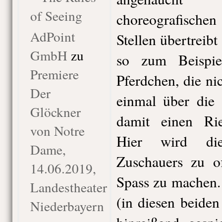
of Seeing
choreografischen
AdPoint
Stellen übertreibt
GmbH
zu
so zum Beispie
Premiere
Pferdchen, die ni
Der
einmal über die
Glöckner
damit einen Rie
von Notre
Hier wird die
Dame,
Zuschauers zu of
14.06.2019,
Spass zu machen.
Landestheater
(in diesen beiden
Niederbayern