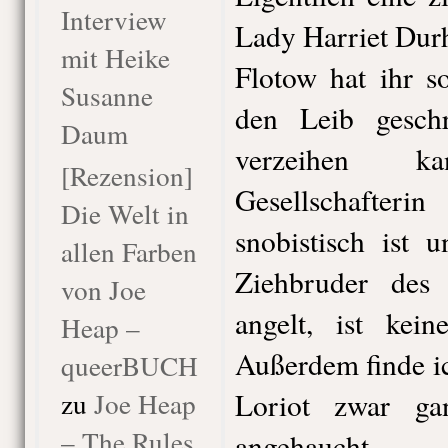
Interview
Lady Harriet Dur
mit Heike
Flotow hat ihr s
Susanne
den Leib gesch
Daum
verzeihen 
[Rezension]
Gesellschafter
Die Welt in
snobistisch ist
allen Farben
Ziehbruder des
von Joe
angelt, ist kein
Heap –
Außerdem finde i
queerBUCH
zu
Joe Heap
Loriot zwar gan
– The Rules
angehauch