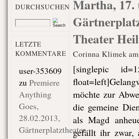
Martha, 17. 
DURCHSUCHEN
Gärtnerplatz
Theater Hei
LETZTE
KOMMENTARE
Corinna Klimek am
[singlepic id
user-353609
float=left]Gelan
zu
Premiere
möchte zur Abwe
Anything
Goes,
die gemeine Dien
28.02.2013,
als Magd anheue
Gärtnerplatztheater
gefällt ihr zwar,