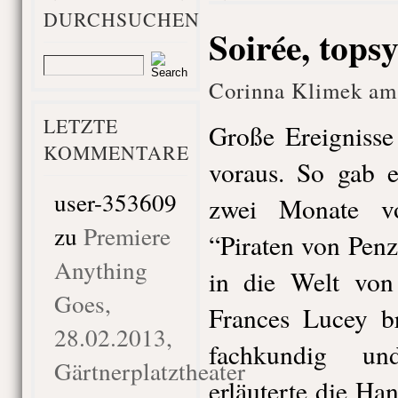
DURCHSUCHEN
Soirée, tops
Corinna Klimek am
LETZTE
Große Ereignisse
KOMMENTARE
voraus. So gab e
user-353609
zwei Monate v
zu
Premiere
“Piraten von Pen
Anything
in die Welt von 
Goes,
Frances Lucey b
28.02.2013,
fachkundig und
Gärtnerplatztheater
erläuterte die H