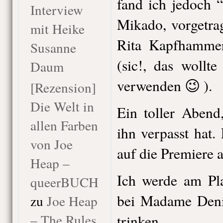
fand ich jedoch “
Interview
Mikado, vorgetra
mit Heike
Rita Kapfhammer
Susanne
(sic!, das wollt
Daum
verwenden 😉 ).
[Rezension]
Die Welt in
Ein toller Abend
allen Farben
ihn verpasst hat.
von Joe
auf die Premiere 
Heap –
Ich werde am Pl
queerBUCH
bei Madame Denis
zu
Joe Heap
– The Rules
trinken.