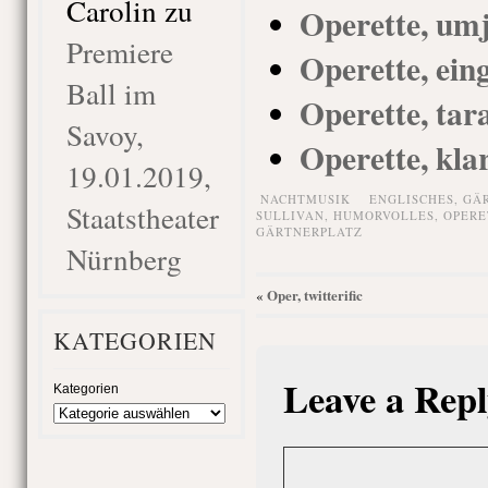
Carolin
zu
Operette, umj
Premiere
Operette, ein
Ball im
Operette, tar
Savoy,
Operette, kla
19.01.2019,
NACHTMUSIK
ENGLISCHES
,
GÄ
Staatstheater
SULLIVAN
,
HUMORVOLLES
,
OPERE
GÄRTNERPLATZ
Nürnberg
Oper, twitterific
«
KATEGORIEN
Leave a Repl
Kategorien