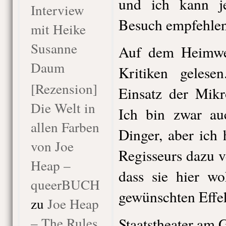
und ich kann j
Interview
Besuch empfehlen
mit Heike
Susanne
Auf dem Heimweg
Daum
Kritiken gelese
[Rezension]
Einsatz der Mikro
Die Welt in
Ich bin zwar au
allen Farben
Dinger, aber ich
von Joe
Regisseurs dazu v
Heap –
dass sie hier w
queerBUCH
gewünschten Effek
zu
Joe Heap
– The Rules
Staatstheater am 