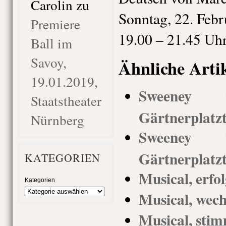
Carolin
zu
Sonntag, 22. Feb
Premiere
19.00 – 21.45 Uh
Ball im
Savoy,
Ähnliche Arti
19.01.2019,
Sweeney T
Staatstheater
Gärtnerplatz
Nürnberg
Sweeney T
Gärtnerplatz
KATEGORIEN
Musical, erfo
Kategorien
Musical, wech
Musical, sti