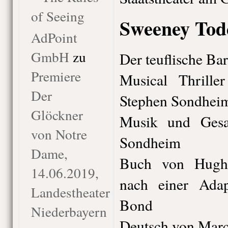
of Seeing
Sweeney Tod
AdPoint
GmbH
zu
Der teuflische Bar
Premiere
Musical Thrill
Der
Stephen Sondhei
Glöckner
Musik und Gesa
von Notre
Sondheim
Dame,
Buch von Hugh
14.06.2019,
nach einer Adap
Landestheater
Bond
Niederbayern
Deutsch von Mar