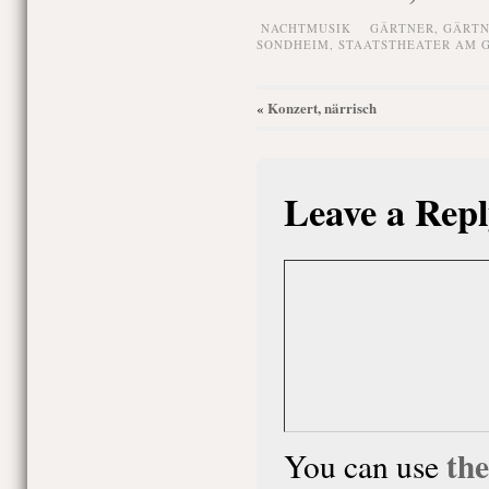
NACHTMUSIK
GÄRTNER
,
GÄRTN
SONDHEIM
,
STAATSTHEATER AM 
Konzert, närrisch
«
Leave a Repl
th
You can use