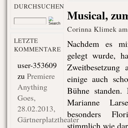
DURCHSUCHEN
Musical, zu
Corinna Klimek am 
LETZTE
Nachdem es mi
KOMMENTARE
gelegt wurde, h
user-353609
Zweitbesetzung 
zu
Premiere
einige auch sch
Anything
Bühne standen. 
Goes,
Marianne Lars
28.02.2013,
besonders Flo
Gärtnerplatztheater
stimmlich wie dars