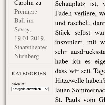
Carolin
zu
Schauplatz ist,
Premiere
Faden verliere, w
Ball im
und raschelt, dann
Savoy,
Stück selbst wa
19.01.2019,
inszeniert, mit 
Staatstheater
sehr ausdrucksst
Nürnberg
habe ich es eige
dass wir seit Ta
KATEGORIEN
Hitzewelle haben? 
Kategorien
lauen Sommernach
St. Pauls vom G