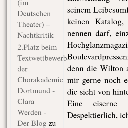
(im
seinem Leibesumfa
Deutschen
keinen Katalog,
Theater) –
nennen darf, ein
Nachtkritik
Hochglanzma
2.Platz beim
Boulevardpressen
Textwettbewerb
denn die Wilton 
der
Chorakademie
mir gerne noch e
Dortmund -
die sieht von hint
Clara
Eine eiserne 
Werden -
Despektierlich, ic
Der Blog
zu