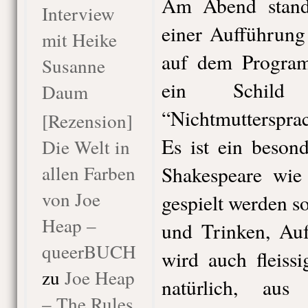
Am Abend stand
Interview
einer Aufführung
mit Heike
auf dem Program
Susanne
ein Schil
Daum
“Nichtmutterspra
[Rezension]
Es ist ein besond
Die Welt in
allen Farben
Shakespeare wie 
von Joe
gespielt werden so
Heap –
und Trinken, Auf
queerBUCH
wird auch fleiss
zu
Joe Heap
natürlich, aus
– The Rules