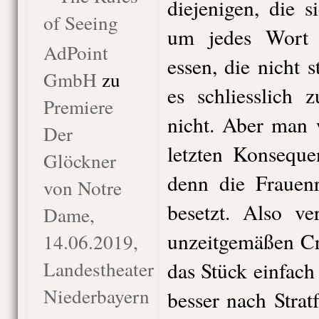
diejenigen, die 
of Seeing
um jedes Wort 
AdPoint
essen, die nicht 
GmbH
zu
es schliesslich 
Premiere
nicht. Aber man w
Der
letzten Konseque
Glöckner
denn die Frauenr
von Notre
besetzt. Also ve
Dame,
unzeitgemäßen Cr
14.06.2019,
Landestheater
das Stück einfach
Niederbayern
besser nach Strat