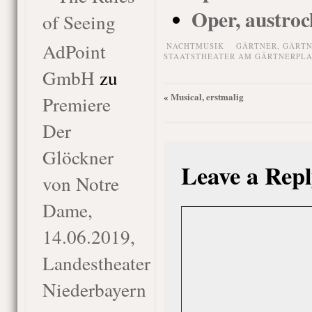
Oper, austro
of Seeing
AdPoint
NACHTMUSIK
GÄRTNER
,
GÄRTN
STAATSTHEATER AM GÄRTNERPLA
GmbH
zu
Musical, erstmalig
«
Premiere
Der
Glöckner
Leave a Repl
von Notre
Dame,
14.06.2019,
Landestheater
Niederbayern