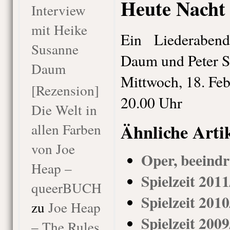
Heute Nacht 
Interview
mit Heike
Ein Liederaben
Susanne
Daum und Peter S
Daum
Mittwoch, 18. Fe
[Rezension]
20.00 Uhr
Die Welt in
Ähnliche Arti
allen Farben
von Joe
Oper, beeind
Heap –
Spielzeit 201
queerBUCH
Spielzeit 201
zu
Joe Heap
Spielzeit 200
– The Rules