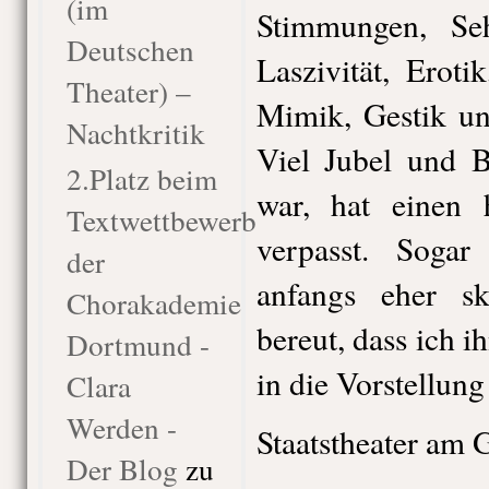
(im
Stimmungen, Seh
Deutschen
Laszivität, Erot
Theater) –
Mimik, Gestik un
Nachtkritik
Viel Jubel und B
2.Platz beim
war, hat einen 
Textwettbewerb
verpasst. Sogar
der
anfangs eher sk
Chorakademie
bereut, dass ich 
Dortmund -
in die Vorstellung
Clara
Werden -
Staatstheater am 
Der Blog
zu