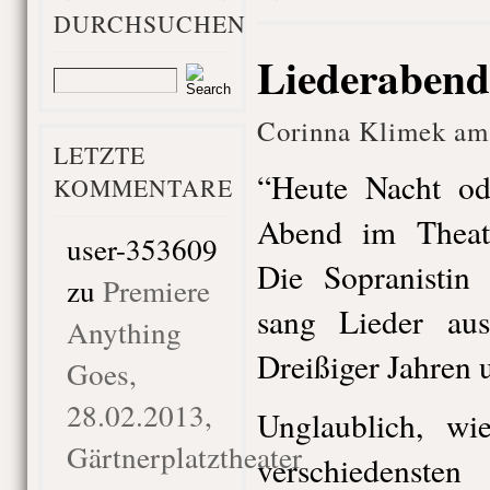
DURCHSUCHEN
Liederabend,
Corinna Klimek am 
LETZTE
“Heute Nacht od
KOMMENTARE
Abend im Theate
user-353609
Die Sopranisti
zu
Premiere
sang Lieder au
Anything
Dreißiger Jahren u
Goes,
28.02.2013,
Unglaublich, wie
Gärtnerplatztheater
verschiedens