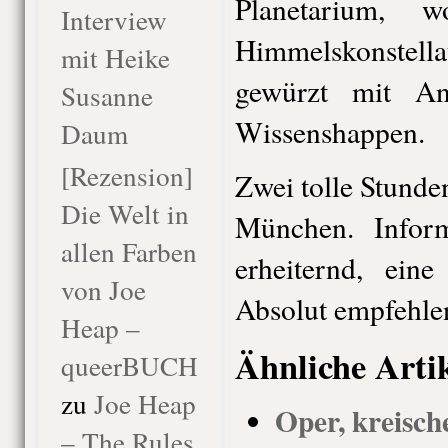
Planetarium, 
Interview
Himmelskonstella
mit Heike
gewürzt mit An
Susanne
Wissenshappen.
Daum
[Rezension]
Zwei tolle Stund
Die Welt in
München. Inform
allen Farben
erheiternd, ein
von Joe
Absolut empfehle
Heap –
Ähnliche Arti
queerBUCH
zu
Joe Heap
Oper, kreisch
– The Rules