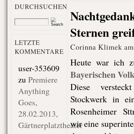
DURCHSUCHEN
Nachtgedank
Sternen grei
LETZTE
Corinna Klimek am 
KOMMENTARE
Heute war ich z
user-353609
Bayerischen Vol
zu
Premiere
Diese verstec
Anything
Stockwerk in ei
Goes,
Rosenheimer Stt
28.02.2013,
wir eine superint
Gärtnerplatztheater