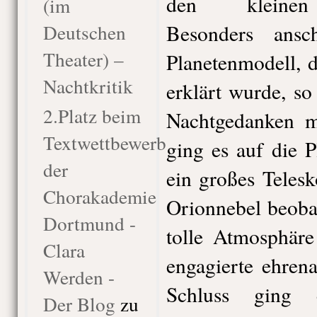
den kleinen 
(im
Deutschen
Besonders ansc
Theater) –
Planetenmodell, d
Nachtkritik
erklärt wurde, so
2.Platz beim
Nachtgedanken m
Textwettbewerb
ging es auf die 
der
ein großes Teles
Chorakademie
Orionnebel beoba
Dortmund -
tolle Atmosphäre
Clara
engagierte ehren
Werden -
Schluss ging
Der Blog
zu