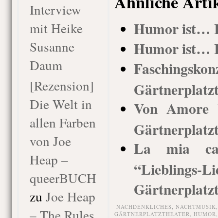
Ähnliche Arti
Interview
Humor ist… I
mit Heike
Susanne
Humor ist… I
Daum
Faschingsko
[Rezension]
Gärtnerplatz
Die Welt in
Von Amore b
allen Farben
Gärtnerplatz
von Joe
La mia ca
Heap –
“Lieblings-
queerBUCH
Gärtnerplatz
zu
Joe Heap
NACHDENKLICHES,
NACHTMUSIK
– The Rules
GÄRTNERPLATZTHEATER
,
HUMOR