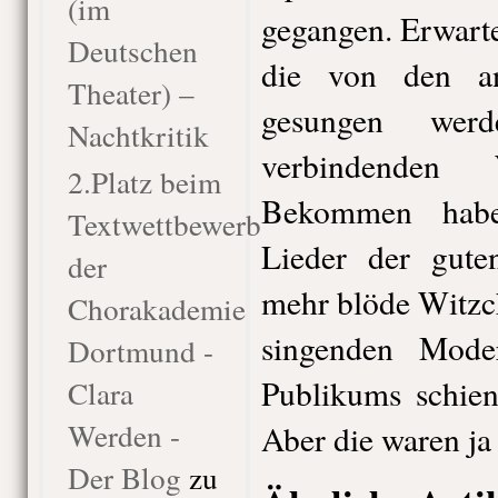
(im
gegangen. Erwarte
Deutschen
die von den an
Theater) –
gesungen wer
Nachtkritik
verbindenden 
2.Platz beim
Bekommen habe
Textwettbewerb
Lieder der gute
der
mehr blöde Witzc
Chorakademie
singenden Mode
Dortmund -
Publikums schien
Clara
Werden -
Aber die waren ja 
Der Blog
zu