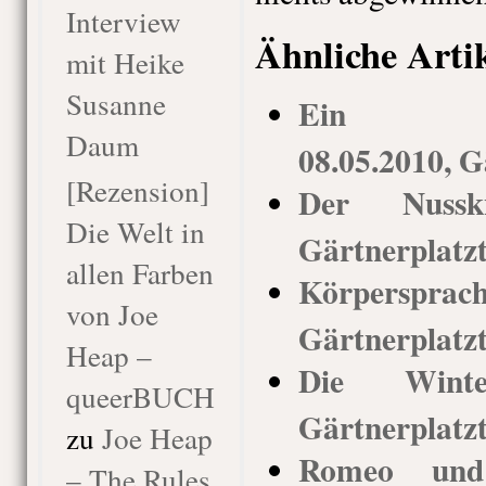
Interview
Ähnliche Arti
mit Heike
Susanne
Ein Somm
Daum
08.05.2010, G
[Rezension]
Der Nusskn
Die Welt in
Gärtnerplatz
allen Farben
Körpersprac
von Joe
Gärtnerplatz
Heap –
Die Winter
queerBUCH
Gärtnerplatz
zu
Joe Heap
Romeo und 
– The Rules