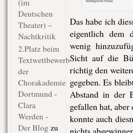
(im
mittigeren Platz
.
Deutschen
Das habe ich die
Theater) –
eigentlich dem 
Nachtkritik
wenig hinzuzufüg
2.Platz beim
Sicht auf die Bü
Textwettbewerb
richtig den weiter
der
gegeben. Es bleib
Chorakademie
Dortmund -
Abstand in der B
Clara
gefallen hat, aber
Werden -
konnte auch diesm
Der Blog
zu
nichts abgewinnen