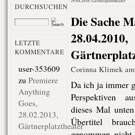
29.04.2010, Gärtnerplatztheater
DURCHSUCHEN
Die Sache M
28.04.2010,
LETZTE
Gärtnerplat
KOMMENTARE
user-353609
Corinna Klimek am 
zu
Premiere
Da ich ja immer 
Anything
Perspektiven au
Goes,
dieses Mal unten
28.02.2013,
Übertitel bra
Gärtnerplatztheater
genommen nicht, 