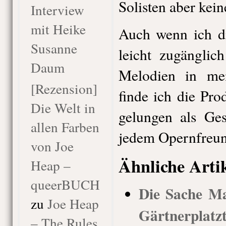
Solisten aber kein
Interview
mit Heike
Auch wenn ich di
Susanne
leicht zugänglic
Daum
Melodien in mei
[Rezension]
finde ich die Pro
Die Welt in
gelungen als Ges
allen Farben
jedem Opernfreun
von Joe
Ähnliche Arti
Heap –
queerBUCH
Die Sache Ma
zu
Joe Heap
Gärtnerplatz
– The Rules