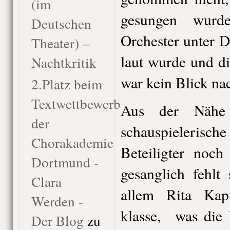
(im
gesungen wurd
Deutschen
Orchester unter D
Theater) –
laut wurde und di
Nachtkritik
war kein Blick na
2.Platz beim
Textwettbewerb
Aus der Nähe 
der
schauspieleri
Chorakademie
Beteiligter noch
Dortmund -
gesanglich fehlt
Clara
allem Rita Kap
Werden -
klasse, was die 
Der Blog
zu