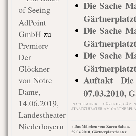
Die Sache Ma
of Seeing
Gärtnerplatz
AdPoint
Die Sache Ma
GmbH
zu
Gärtnerplatz
Premiere
Die Sache Ma
Der
Gärtnerplatz
Glöckner
Auftakt Die
von Notre
Dame,
07.03.2010, G
14.06.2019,
NACHTMUSIK
GÄRTNER
,
GÄRTN
STAATSTHEATER AM GÄRTNERPLA
Landestheater
Niederbayern
Das Märchen vom Zaren Saltan,
«
29.04.2010, Gärtnerplatztheater