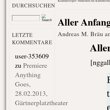
Kammeroper München im Künstlerh
DURCHSUCHEN
Aller Anfan
Andreas M. Bräu am
LETZTE
KOMMENTARE
Alle
user-353609
[nggal
zu
Premiere
Anything
Goes,
28.02.2013,
Gärtnerplatztheater