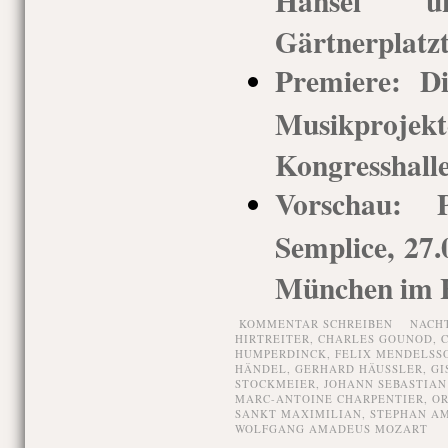
Gärtnerplatz
Premiere: Di
Musikprojek
Kongresshall
Vorschau: 
Semplice, 27
München im H
KOMMENTAR SCHREIBEN
NACH
HIRTREITER
,
CHARLES GOUNOD
,
HUMPERDINCK
,
FELIX MENDELSS
HÄNDEL
,
GERHARD HÄUSSLER
,
GI
STOCKMEIER
,
JOHANN SEBASTIAN
MARC-ANTOINE CHARPENTIER
,
OR
SANKT MAXIMILIAN
,
STEPHAN A
WOLFGANG AMADEUS MOZART