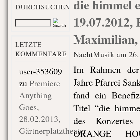
die himmel e
DURCHSUCHEN
19.07.2012, 
Maximilian
LETZTE
KOMMENTARE
NachtMusik am 26. 
Im Rahmen der
user-353609
Jahre Pfarrei Sa
zu
Premiere
fand ein Benefiz
Anything
Goes,
Titel “die himme
28.02.2013,
des Konzertes
Gärtnerplatztheater
ORANGE HOU