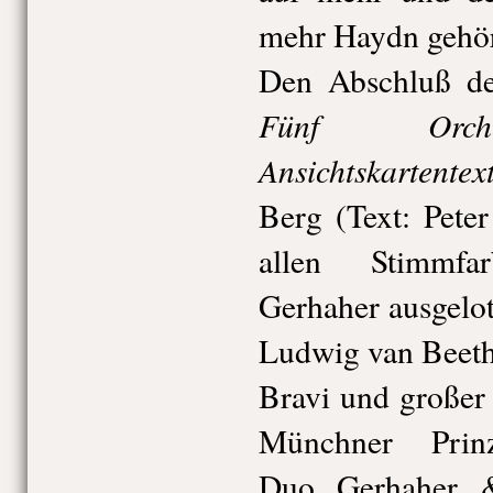
mehr Haydn gehör
Den Abschluß de
Fünf Orche
Ansichtskartentex
Berg (Text: Pete
allen Stimmfa
Gerhaher ausgelo
Ludwig van Beeth
Bravi und großer
Münchner Prinz
Duo Gerhaher 