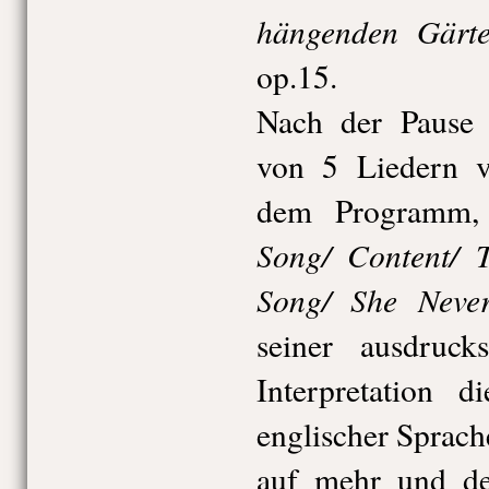
hängenden Gärt
op.15.
Nach der Pause 
von 5 Liedern 
dem Programm,
Song/ Content/ T
Song/ She Neve
seiner ausdruck
Interpretation d
englischer Sprac
auf mehr und de