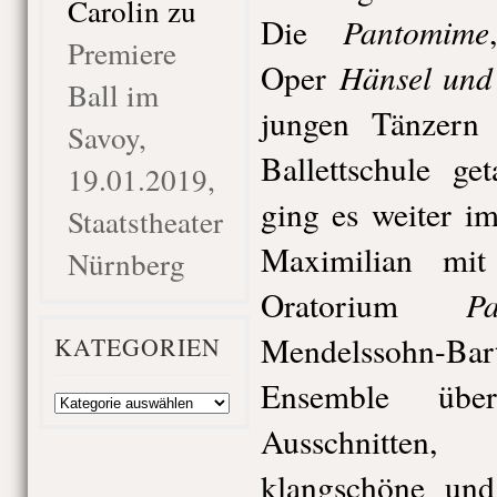
Carolin
zu
Pantomime
Die
Premiere
Hänsel und 
Oper
Ball im
jungen Tänzern
Savoy,
Ballettschule ge
19.01.2019,
ging es weiter i
Staatstheater
Maximilian mi
Nürnberg
Pa
Oratorium
Mendelssohn-B
KATEGORIEN
Ensemble über
Kategorien
Ausschnitten
klangschöne und