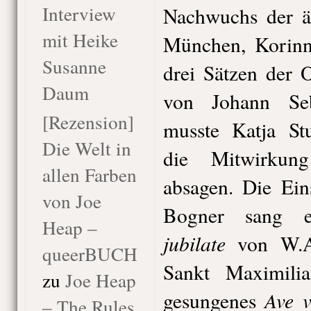
Interview
Nachwuchs der äl
mit Heike
München, Korinn
Susanne
drei Sätzen der 
Daum
von Johann Seb
[Rezension]
musste Katja Stu
Die Welt in
die Mitwirkun
allen Farben
absagen. Die Ein
von Joe
Bogner sang 
Heap –
jubilate
von W.A
queerBUCH
Sankt Maximili
zu
Joe Heap
Ave 
gesungenes
– The Rules