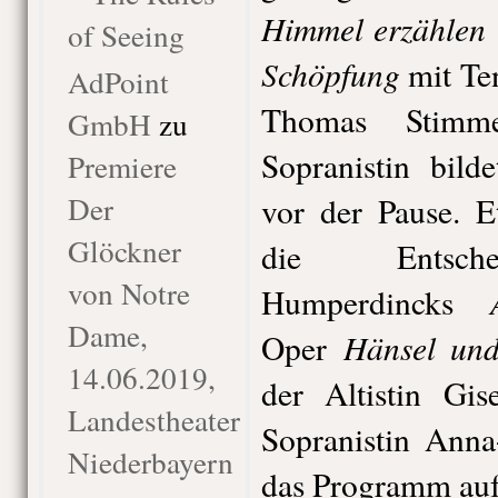
Himmel erzählen
of Seeing
Schöpfung
mit Ten
AdPoint
Thomas Stimm
GmbH
zu
Sopranistin bild
Premiere
Der
vor der Pause. E
Glöckner
die Entsche
von Notre
Humperdincks
Dame,
Hänsel und
Oper
14.06.2019,
der Altistin Gi
Landestheater
Sopranistin Anna
Niederbayern
das Programm au