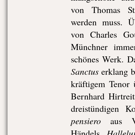
von Thomas St
werden muss. 
von Charles Go
Münchner immer
schönes Werk. 
Sanctus
erklang b
kräftigem Tenor 
Bernhard Hirtrei
dreistündigen K
pensiero
aus V
Hallelu
Händels