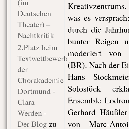
(im
Kreativzentrums
Deutschen
was es versprach
Theater) –
durch die Jahrhu
Nachtkritik
bunter Reigen un
2.Platz beim
moderiert von 
Textwettbewerb
(BR). Nach der Ei
der
Hans Stockmei
Chorakademie
Solostück erk
Dortmund -
Ensemble Lodron 
Clara
Gerhard Häußle
Werden -
von Marc-Antoi
Der Blog
zu