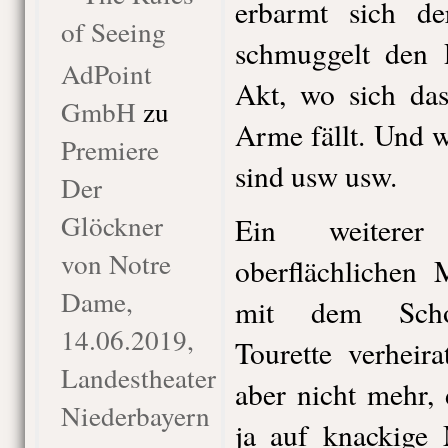
erbarmt sich de
of Seeing
schmuggelt den P
AdPoint
Akt, wo sich das
GmbH
zu
Arme fällt. Und w
Premiere
sind usw usw.
Der
Glöckner
Ein weitere
von Notre
oberflächlichen 
Dame,
mit dem Schok
14.06.2019,
Tourette verheira
Landestheater
aber nicht mehr, 
Niederbayern
ja auf knackige