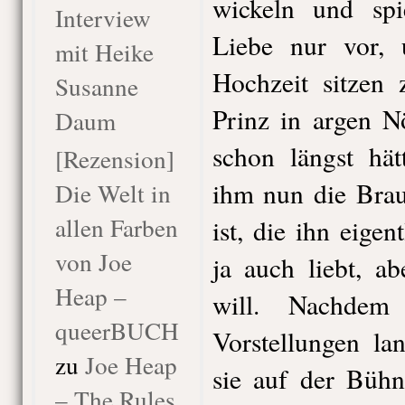
wickeln und spi
Interview
Liebe nur vor,
mit Heike
Hochzeit sitzen 
Susanne
Prinz in argen Nö
Daum
schon längst hät
[Rezension]
ihm nun die Bra
Die Welt in
allen Farben
ist, die ihn eige
von Joe
ja auch liebt, a
Heap –
will. Nachdem
queerBUCH
Vorstellungen la
zu
Joe Heap
sie auf der Bühn
– The Rules