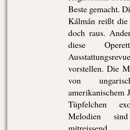
Beste gemacht. D
Kálmán reißt die
doch raus. Ander
diese Opere
Ausstattungsrevue
vorstellen. Die 
von ungari
amerikanischem J
Tüpfelchen ex
Melodien sin
mitreisse