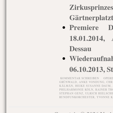
Zirkusp
Gärtnerplatz
Premiere Di
18.01.2014, 
Dessau
Wiederaufna
06.10.2013, S
KOMMENTAR SCHREIBEN
OPER
GRÜNWALD
,
ANKE VONDUNG
,
CHR
KÁLMÁN
,
HEIKE SUSANNE DAUM
,
PHILHARMONIE KÖLN
,
RAINER TR
STEPHAN GENZ
,
ULRICH HIELSCH
RUNDFUNKORCHESTER
,
YVONNE 