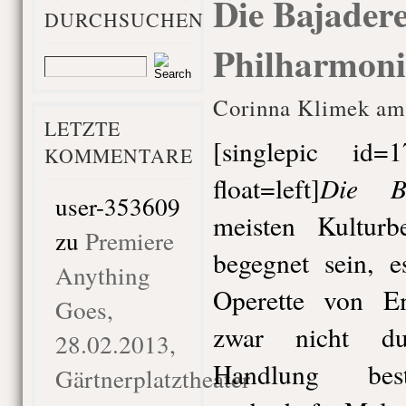
Die Bajadere
DURCHSUCHEN
Philharmoni
Corinna Klimek am 
LETZTE
[singlepic id
KOMMENTARE
Die Ba
float=left]
user-353609
meisten Kulturbe
zu
Premiere
begegnet sein, e
Anything
Operette von E
Goes,
zwar nicht du
28.02.2013,
Handlung bes
Gärtnerplatztheater