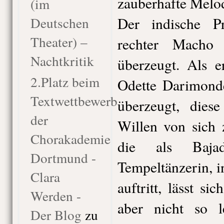
zauberhafte Melod
(im
Deutschen
Der indische P
Theater) –
rechter Macho
Nachtkritik
überzeugt. Als e
2.Platz beim
Odette Darimonde
Textwettbewerb
überzeugt, diese
der
Willen von sich 
Chorakademie
die als Bajad
Dortmund -
Tempeltänzerin, i
Clara
auftritt, lässt si
Werden -
aber nicht so 
Der Blog
zu