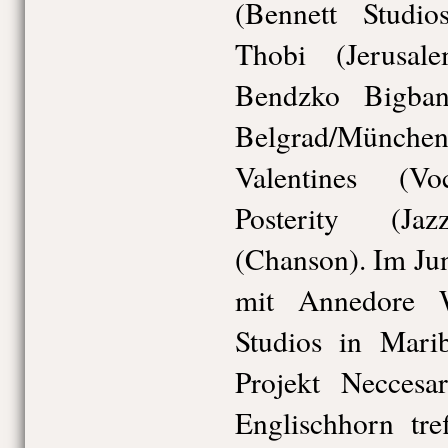
(Bennett Studi
Thobi (Jerusal
Bendzko Bigban
Belgrad/Mün
Valentines (Vo
Posterity (Ja
(Chanson). Im J
mit Annedore 
Studios in Marib
Projekt Necces
Englischhorn tre