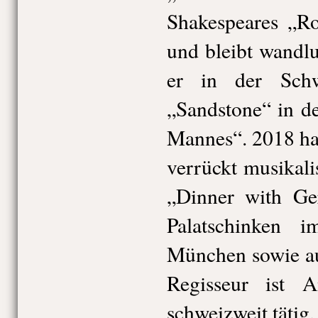
Shakespeares „Ro
und bleibt wandlu
er in der Schw
„Sandstone“ in d
Mannes“. 2018 ha
verrückt musikal
„Dinner with Ge
Palatschinken im
München sowie au
Regisseur ist 
schweizweit tätig.