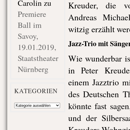
Carolin
zu
Kreuder, die v
Premiere
Andreas Michae
Ball im
witzig erzählt wer
Savoy,
Jazz-Trio mit Sänge
19.01.2019,
Staatstheater
Wie wunderbar is
Nürnberg
in Peter Kreuder
einem Jazztrio mi
KATEGORIEN
des Deutschen Th
könnte fast sage
Kategorien
und der Silbersa
Kreuders Wohnzi