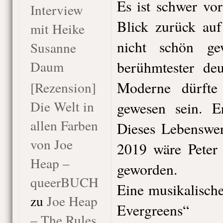
Es ist schwer vors
Interview
Blick zurück auf
mit Heike
nicht schön ge
Susanne
Daum
berühmtester de
Moderne dürfte
[Rezension]
Die Welt in
gewesen sein. E
allen Farben
Dieses Lebenswer
von Joe
2019 wäre Peter 
Heap –
geworden.
queerBUCH
Eine musikalisch
zu
Joe Heap
Evergreens“
– The Rules