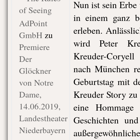
Nun ist sein Erbe
of Seeing
in einem ganz 
AdPoint
erleben. Anlässli
GmbH
zu
wird Peter Kr
Premiere
Kreuder-Coryel
Der
nach München re
Glöckner
Geburtstag mit d
von Notre
Kreuder Story zu
Dame,
14.06.2019,
eine Hommage v
Landestheater
Geschichten un
Niederbayern
außergewöhnli