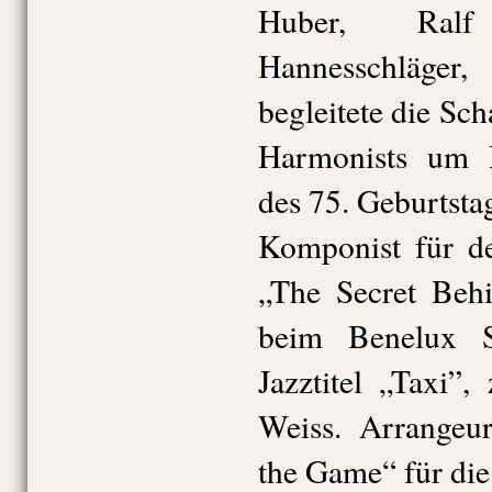
Huber, Ral
Hannesschläge
begleitete die Sc
Harmonists um B
des 75. Geburtsta
Komponist für de
„The Secret Behi
beim Benelux 
Jazztitel „Taxi”
Weiss. Arrange
the Game“ für di