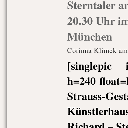
Sterntaler 
20.30 Uhr i
München
Corinna Klimek am 
[singlepic
h=240 float=
Strauss-Ges
Künstlerha
Richard – St