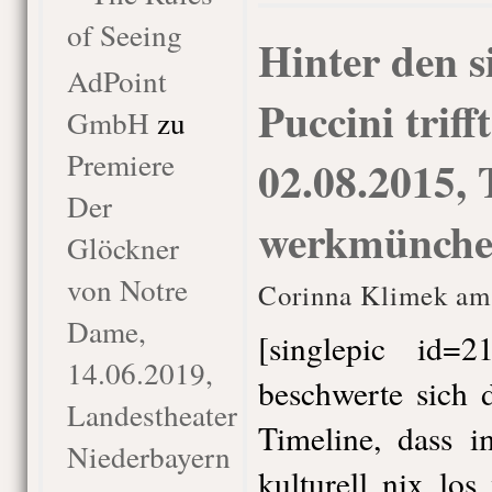
of Seeing
Hinter den s
AdPoint
Puccini triff
GmbH
zu
Premiere
02.08.2015, 
Der
werkmünch
Glöckner
von Notre
Corinna Klimek am 
Dame,
[singlepic id=21
14.06.2019,
beschwerte sich 
Landestheater
Timeline, dass 
Niederbayern
kulturell nix lo