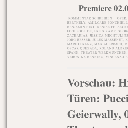
Premiere 02.0
KOMMENTAR SCHREIBEN
OPER
BERTHELY
,
AMILCARE PONCHIELL
BENJAMIN HIRT
,
DENISE FELSECK
FOOLPOOL.DE
,
FRITS KAMP
,
GEOR
ZACHARIAS
,
JESSICA MECHTULIN
JÖRG BESSER
,
JULES MASSENET
,
K
MARIO FRANZ
,
MAX AUERBACH
,
M
OSCAR QUEZADA
,
ROLAND ALBRE
SPAHN
,
THEATER WERKMÜNCHEN
VERONIKA BENNING
,
VINCENZO B
Vorschau: Hi
Türen: Puccin
Geierwally, 