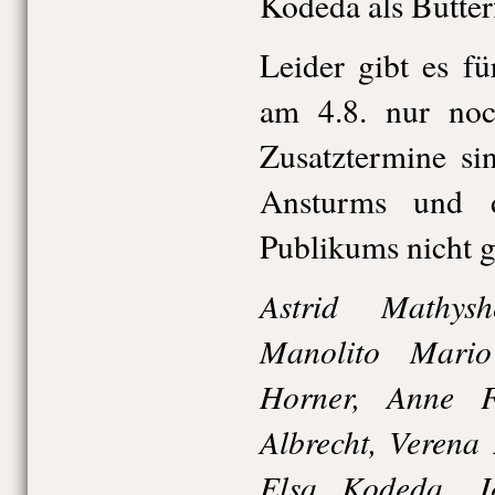
Kodeda als Butterf
Leider gibt es fü
am 4.8. nur no
Zusatztermine si
Ansturms und d
Publikums nicht g
Astrid Mathys
Manolito Mari
Horner, Anne 
Albrecht, Verena
Elsa Kodeda, J