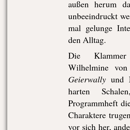
außen herum da
unbeeindruckt we
mal gelunge Inte
den Alltag.
Die Klammer 
Wilhelmine vo
Geierwally
und N
harten Schal
Programmheft die
Charaktere truge
vor sich her, and