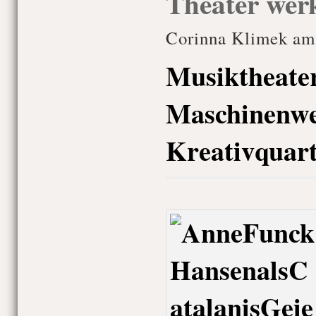
Theater we
Corinna Klimek am 
Musikt
Maschin
Kreativquart