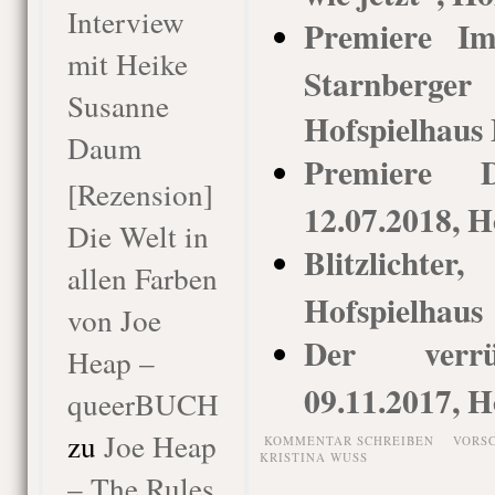
Interview
Premiere I
mit Heike
Starnberge
Susanne
Hofspielhaus
Daum
Premiere D
[Rezension]
12.07.2018, H
Die Welt in
Blitzlich
allen Farben
Hofspielhaus
von Joe
Der verrü
Heap –
09.11.2017, H
queerBUCH
zu
Joe Heap
KOMMENTAR SCHREIBEN
VORS
KRISTINA WUSS
– The Rules