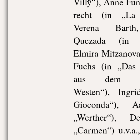
Villy“), Anne Fu
recht (in „La 
Verena Barth
Quezada (in „
Elmira Mitzanova
Fuchs (in „Das
aus dem Go
Westen“), Ingr
Gioconda“), A
„Werther“), D
„Carmen“) u.v.a.