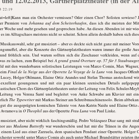
 und 12.02.2013, Gärtnerplatztheater (in der A
3 22:19
at=left]Kann man ein Orchester vermissen? Oder einen Chor? Solisten sowieso? 
der Premiere von
Johanna auf dem Scheiterhaufen
, dass ich die meisten der Mi
 der Woche und mehr gesehen und gesprochen habe. An diesen Abenden ist mir wie
 es im Alltagschaos meistens nicht so scheint. Schon allein deshalb haben sich di
 Musikauswahl, sehr gut musiziert – aber es deckte sich nicht ganz mit meiner Vor
ngsmuffel, aber die Konzerte des Gärtnerplatztheaters waren immer die große Aus
n und fröhlich sein. Und warum sollten sich die Zuschauer verkleiden, wenn au
was zu lachen, zum Beispiel bei
A grand grand Overture op. 57 für 3 Staubsauger
d mit den wunderbaren solistischen Leistungen von Marco Comin, Max Wagner, 
 beim
Final de la Neige
aus
der Operette Le Voyage de la Lune
von Jacques Offenba
s Lucey, Holger Ohlmann, Elaine Ortiz Arandes und Stefan Thomas ansteckend w
 exzellent gesungenen und mit ein paar kleinen szenischen Details aufgepep
astischen Chors des Gärtnerplatztheaters unter der Leitung von Felix Schuler-Mey
Leitung von Verena Sarré und begleitet von Anke Schwabe am Klavier mit einem
ürlich
The Typewriter
mit Markus Steiner am Schreibmaschinensolo. Beim altbeka
 gut die ausgeprägten komischen Talente von Ann-Katrin Naidu und Elaine Ortiz
a Avramova in
O Theophil
aus der Operette
Frau Luna
von Paul Linke.
 musiziert, aber nicht wirklich faschingsmäßig. Pedro Velázquez Diaz sang mit str
hor aus
Madama Butterfly
war wunderschön und hat mir die Tränen in die Augen
it einem Lied aus einer Zarzuela, dem spanischen Pendant einer Operette. Holger
hester sowohl unter Marco Comin als auch unter Michael Brandstätter zeigten ih