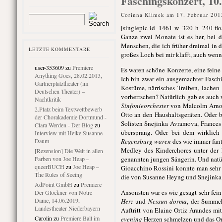
Faschingskonzert, 10.
Corinna Klimek am 17. Februar 201
[singlepic id=1461 w=320 h=240 flo
Ganze zwei Monate ist es her, bei 
Menschen, die ich früher dreimal in
LETZTE KOMMENTARE
großes Loch bei mir klafft, auch wenn
user-353609
zu
Premiere
Es waren schöne Konzerte, eine feine
Anything Goes, 28.02.2013,
Ich bin zwar ein ausgemachter Faschi
Gärtnerplatztheater (im
Kostüme, närrisches Treiben, lache
Deutschen Theater) –
vorherrschen? Natürlich gab es auch 
Nachtkritik
Sinfonieorchester
von Malcolm Arnol
2.Platz beim Textwettbewerb
Otto an den Haushaltsgeräten. Oder
der Chorakademie Dortmund -
Solisten Snejinka Avramova, France
Clara Werden - Der Blog
zu
übersprang. Oder bei dem wirklich
Interview mit Heike Susanne
Daum
Regensburg waren
des wie immer fant
Medley des Kinderchores unter der 
[Rezension] Die Welt in allen
Farben von Joe Heap –
genannten jungen Sängerin. Und nat
queerBUCH
zu
Joe Heap –
Gioacchino Rossini konnte man sehr
The Rules of Seeing
die von Susanne Heyng und Snejink
AdPoint GmbH
zu
Premiere
Ansonsten war es wie gesagt sehr fein
Der Glöckner von Notre
Dame, 14.06.2019,
Herz
und
Nessun dorma
, der Summc
Landestheater Niederbayern
Auftritt von Elaine Ortiz Arandes m
Carolin
zu
Premiere Ball im
evening
Herzen schmelzen und das Orc