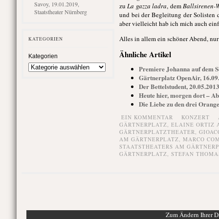
Savoy, 19.01.2019,
zu
La gazza ladra
, dem
Ballsirenen-
Staatstheater Nürnberg
und bei der Begleitung der Solisten 
aber vielleicht hab ich mich auch einf
Alles in allem ein schöner Abend, nur
KATEGORIEN
Ähnliche Artikel
Kategorien
Premiere Johanna auf dem Sch
Gärtnerplatz OpenAir, 16.09
Der Bettelstudent, 20.05.201
Heute hier, morgen dort – Ab
Die Liebe zu den drei Orange
EIN KOMMENTAR
KONZERT
GÄRTNERPLATZ
,
ELAINE ORTIZ
GÄRTNERPLATZTHEATER
,
GIOAC
AM GÄRTNERPLATZ
,
MARCO CO
STAATSTHEATERS AM GÄRTNER
GÄRTNERPLATZ
,
STEFAN THOMA
Zum Ändern Ihrer Da