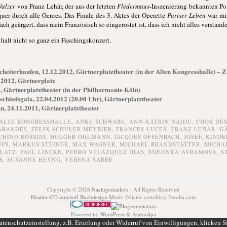
Walzer
von Franz Lehár, der aus der letzten
Fledermaus
-Inszenierung bekannten P
quer durch alle Genres. Das Finale des 3. Aktes der Operette
Pariser Leben
war mi
ach geärgert, dass mein Französisch so eingerostet ist, dass ich nicht alles verstand
 halt nicht so ganz ein Faschingskonzert.
eiterhaufen, 12.12.2012, Gärtnerplatztheater (in der Alten Kongresshalle) – 
.2012, Gärtnerplatz
3, Gärtnerplatztheater (in der Philharmonie Köln)
schiedsgala, 22.04.2012 (20.00 Uhr), Gärtnerplatztheater
n, 24.11.2011, Gärtnerplatztheater
ALTE KONGRESSHALLE
,
ANKE SCHWABE
,
ANN-KATRIN NAIDU
,
CHOR DE
 ARANDES
,
FELIX SCHULER-MEYBIER
,
FRANCES LUCEY
,
FRANZ LEHÁR
,
G
CHINO ROSSINI
,
HOLGER OHLMANN
,
JACQUES OFFENBACH
,
JOSEF
,
KINDE
MIN
,
MARKUS STEINER
,
MAX WAGNER
,
MICHAEL BRANDSTÄTTER
,
MICHA
PLATZ
,
PAUL LINCKE
,
PEDRO VELÁZQUEZ DIAS
,
SNEJINKA AVRAMOVA
,
S
S
,
SUSANNE HEYNG
,
VERENA SARRÉ
Copyright © 2026
Nachtgedanken
- All Rights Reserved
Header ©Traumstoff Buchdesign
Motiv ©victor zastolskiy Fotolia.com
Powered by
WordPress
&
Atahualpa
tenschutzeinstellung, z.B. Erteilung oder Widerruf von Einwilligungen, klicken S