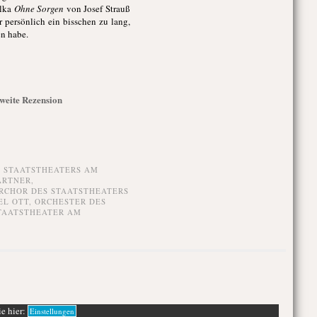
olka
Ohne Sorgen
von Josef Strauß
r persönlich ein bisschen zu lang,
en habe.
Zweite Rezension
S STAATSTHEATERS AM
ÄRTNER
,
RCHOR DES STAATSTHEATERS
EL OTT
,
ORCHESTER DES
TAATSTHEATER AM
ie hier:
Einstellungen