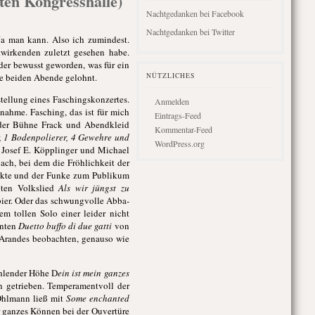
lten Kongresshalle)
Nachtgedanken bei Facebook
Nachtgedanken bei Twitter
Ja man kann. Also ich zumindest.
twirkenden zuletzt gesehen habe.
der bewusst geworden, was für ein
ese beiden Abende gelohnt.
NÜTZLICHES
stellung eines Faschingskonzertes.
Anmelden
nahme. Fasching, das ist für mich
Eintrags-Feed
f der Bühne Frack und Abendkleid
Kommentar-Feed
, 1 Bodenpolierer, 4 Gewehre und
WordPress.org
Josef E. Köpplinger und Michael
ch, bei dem die Fröhlichkeit der
irkte und der Funke zum Publikum
pten Volkslied
Als wir jüngst zu
bier. Oder das schwungvolle Abba-
 tollen Solo einer leider nicht
nnten
Duetto buffo di due gatti
von
-Arandes beobachten, genauso wie
ahlender Höhe D
ein ist mein ganzes
 getrieben. Temperamentvoll der
 Ohlmann ließ mit
Some enchanted
r ganzes Können bei der Ouvertüre