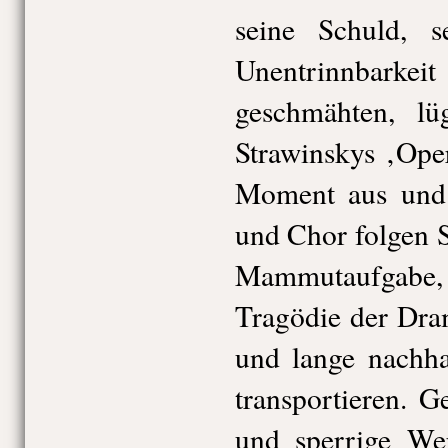
seine Schuld, 
Unentrinnbark
geschmähten, lü
Strawinskys ‚Oper
Moment aus und 
und Chor folgen S
Mammutaufgabe, d
Tragödie der Dra
und lange nachha
transportieren. G
und sperrige We