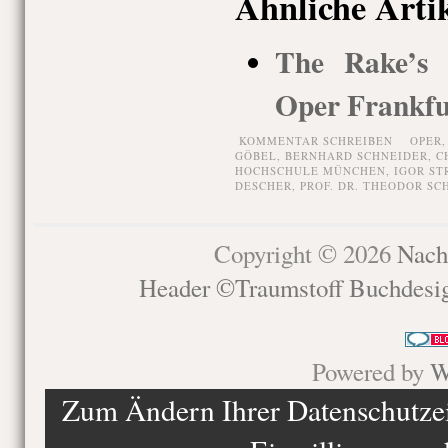
Ähnliche Arti
The Rake’s P
Oper Frankfu
KOMMENTAR SCHREIBEN
OPER
GÖBEL
,
BERNHARD SCHNEIDER
,
C
HOCHSCHULE MÜNCHEN
,
IGOR ST
DESCHER
,
PROF. DR. THEODOR SC
Copyright © 2026
Nach
Header ©Traumstoff Buchdesi
Powered by
W
Zum Ändern Ihrer Datenschutzein