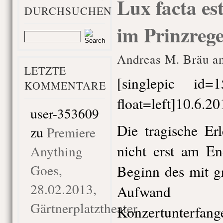
Lux facta es
DURCHSUCHEN
im Prinzrege
Andreas M. Bräu am
LETZTE
[singlepic id
KOMMENTARE
float=left]10.6.20
user-353609
Die tragische Er
zu
Premiere
nicht erst am En
Anything
Goes,
Beginn des mit g
28.02.2013,
Aufwand u
Gärtnerplatztheater
Konzertunterf