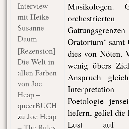
Interview
Musikologen. 
mit Heike
orchestriert
Susanne
Gattungsgrenzen
Daum
Oratorium‘ samt 
[Rezension]
dies von Nöten. 
Die Welt in
wenig übers Zie
allen Farben
Anspruch gleich
von Joe
Interpretatio
Heap –
Poetologie jense
queerBUCH
liefern, gefiel d
zu
Joe Heap
Lust auf d
– The Rules