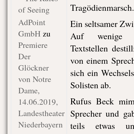
Tragödienmarsch.
of Seeing
AdPoint
Ein seltsamer Zwi
GmbH
zu
Auf wenige k
Premiere
Textstellen desti
Der
von einem Sprech
Glöckner
sich ein Wechsel
von Notre
Solisten ab.
Dame,
Rufus Beck mimt
14.06.2019,
Landestheater
Sprecher und ga
Niederbayern
teils etwas un