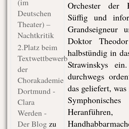
(im
Orchester der 
Deutschen
Süffig und info
Theater) –
Grandseigneur u
Nachtkritik
Doktor Theodo
2.Platz beim
halbstündig in da
Textwettbewerb
Strawinskys ein
der
durchwegs ordent
Chorakademie
das geliefert, wa
Dortmund -
Symphonisch
Clara
Heranführe
Werden -
Handhabbarmac
Der Blog
zu