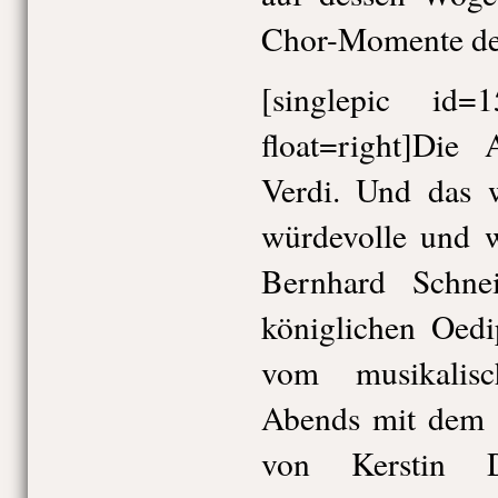
Chor-Momente deu
[singlepic id
float=right]Die
Verdi. Und das w
würdevolle und w
Bernhard Schne
königlichen Oedi
vom musikalis
Abends mit dem 
von Kerstin D