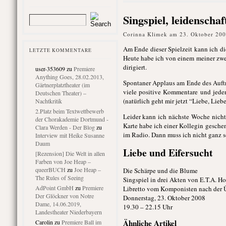
Singspiel, leidenschaf
Corinna Klimek am 23. Oktober 200
Am Ende dieser Spielzeit kann ich d
LETZTE KOMMENTARE
Heute habe ich von einem meiner zwei
dirigiert.
user-353609
zu
Premiere
Anything Goes, 28.02.2013,
Spontaner Applaus am Ende des Auftrit
Gärtnerplatztheater (im
viele positive Kommentare und jedem
Deutschen Theater) –
(natürlich geht mir jetzt “Liebe, Lie
Nachtkritik
2.Platz beim Textwettbewerb
Leider kann ich nächste Woche nicht
der Chorakademie Dortmund -
Karte habe ich einer Kollegin geschen
Clara Werden - Der Blog
zu
im Radio. Dann muss ich nicht ganz s
Interview mit Heike Susanne
Daum
Liebe und Eifersucht
[Rezension] Die Welt in allen
Farben von Joe Heap –
queerBUCH
zu
Joe Heap –
Die Schärpe und die Blume
The Rules of Seeing
Singspiel in drei Akten von E.T.A. H
AdPoint GmbH
zu
Premiere
Libretto vom Komponisten nach der Ü
Der Glöckner von Notre
Donnerstag, 23. Oktober 2008
Dame, 14.06.2019,
19.30 – 22.15 Uhr
Landestheater Niederbayern
Ähnliche Artikel
Carolin
zu
Premiere Ball im