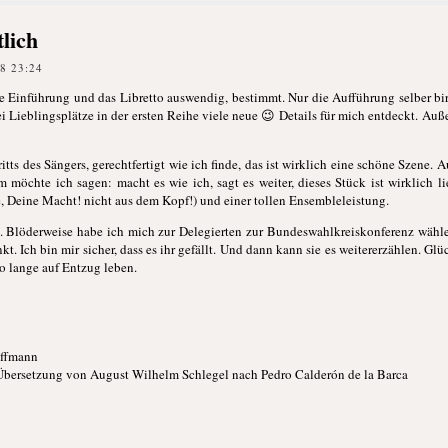
tlich
8 23:24
ie Einführung und das Libretto auswendig, bestimmt. Nur die Aufführung selber b
 Lieblingsplätze in der ersten Reihe viele neue 😉 Details für mich entdeckt. Auß
ts des Sängers, gerechtfertigt wie ich finde, das ist wirklich eine schöne Szene. 
 möchte ich sagen: macht es wie ich, sagt es weiter, dieses Stück ist wirklich 
be, Deine Macht! nicht aus dem Kopf!) und einer tollen Ensembleleistung.
. Blöderweise habe ich mich zur Delegierten zur Bundeswahlkreiskonferenz wähle
kt. Ich bin mir sicher, dass es ihr gefällt. Und dann kann sie es weitererzählen. 
o lange auf Entzug leben.
offmann
bersetzung von August Wilhelm Schlegel nach Pedro Calderón de la Barca