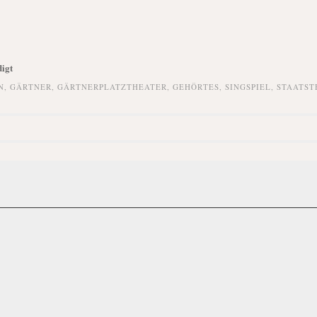
igt
N
,
GÄRTNER
,
GÄRTNERPLATZTHEATER
,
GEHÖRTES
,
SINGSPIEL
,
STAATST