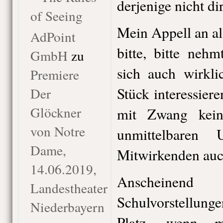
derjenige nicht dir
of Seeing
Mein Appell an all
AdPoint
bitte, bitte neh
GmbH
zu
sich auch wirkli
Premiere
Stück interessier
Der
Glöckner
mit Zwang kein
von Notre
unmittelbaren
Dame,
Mitwirkenden auc
14.06.2019,
Anscheinen
Landestheater
Schulvorstellung
Niederbayern
Platz, wenn m