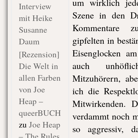
um wirklich jed
Interview
Szene in den Dr
mit Heike
Kommentare zu
Susanne
gipfelten in best
Daum
Eisenglocken am
[Rezension]
auch unhöfli
Die Welt in
allen Farben
Mitzuhörern, ab
von Joe
ich die Respektl
Heap –
Mitwirkenden. D
queerBUCH
verdammt noch ma
zu
Joe Heap
so aggressiv, 
– The Rules