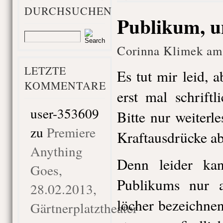
DURCHSUCHEN
Publikum, u
Corinna Klimek am 
LETZTE
Es tut mir leid, 
KOMMENTARE
erst mal schrift
user-353609
Bitte nur weiterl
zu
Premiere
Kraftausdrücke ab
Anything
Denn leider kan
Goes,
Publikums nur 
28.02.2013,
löcher bezeichnen
Gärtnerplatztheater