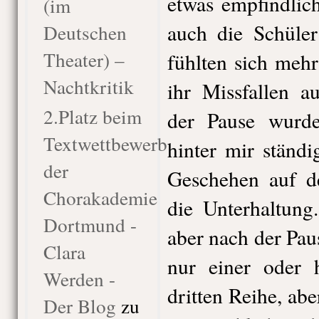
etwas empfindlich
(im
auch die Schüle
Deutschen
Theater) –
fühlten sich meh
Nachtkritik
ihr Missfallen a
2.Platz beim
der Pause wurde
Textwettbewerb
hinter mir ständi
der
Geschehen auf de
Chorakademie
die Unterhaltung
Dortmund -
aber nach der Pau
Clara
nur einer oder 
Werden -
dritten Reihe, abe
Der Blog
zu