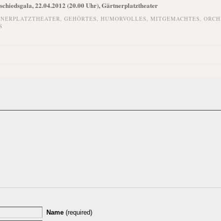
schiedsgala, 22.04.2012 (20.00 Uhr), Gärtnerplatztheater
NERPLATZTHEATER
,
GEHÖRTES
,
HUMORVOLLES
,
MITGEMACHTES
,
ORCH
S
Name
(required)