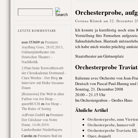
Orchesterprobe, aufg
Corinna Klimek am 22. Dezember 2
Ich konnte ja kurzfristig noch eine 
LETZTE KOMMENTARE
Vorstellung fürs Fernsehen aufgezei
Sahnehäubchen. Hautnah mitzuerleben,
user-353609
zu
Premiere
ich habe mich wieder prächtig amüsie
Anything Goes, 28.02.2013,
Gärtnerplatztheater (im
Staatstheater am Gärtnerplatz
Deutschen Theater) –
Nachtkritik
Orchesterprobe Traviata
2.Platz beim Textwettbewerb
der Chorakademie Dortmund -
Clara Werden - Der Blog
zu
Italienne avec Orchestre von Jean-Fra
Interview mit Heike Susanne
Deutsch von Pascal Paul-Harang und
Daum
Sonntag, 21. Dezember 2008
[Rezension] Die Welt in allen
20.00 – 21.15 Uhr
Farben von Joe Heap –
Im Orchestergraben – Großes Haus
queerBUCH
zu
Joe Heap –
The Rules of Seeing
Ähnliche Artikel
AdPoint GmbH
zu
Premiere
Orchesterprobe, zum Vierten
Der Glöckner von Notre
Orchesterprobe, humorvoll
Dame, 14.06.2019,
Landestheater Niederbayern
Orchesterprobe Traviata III.
Oper, doppelt
Carolin
zu
Premiere Ball im