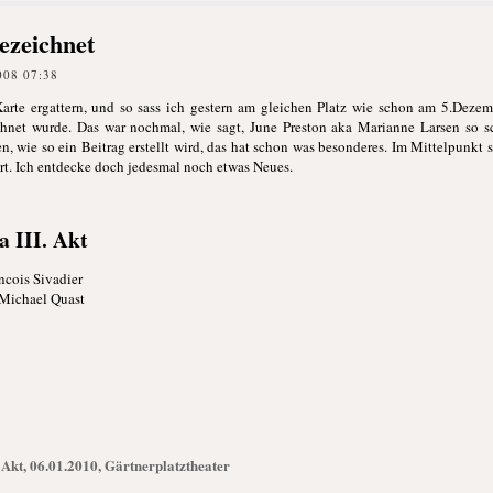
ezeichnet
008 07:38
Karte ergattern, und so sass ich gestern am gleichen Platz wie schon am 5.Dezem
chnet wurde. Das war nochmal, wie sagt, June Preston aka Marianne Larsen so sc
 wie so ein Beitrag erstellt wird, das hat schon was besonderes. Im Mittelpunkt s
rt. Ich entdecke doch jedesmal noch etwas Neues.
 III. Akt
ncois Sivadier
 Michael Quast
 Akt, 06.01.2010, Gärtnerplatztheater