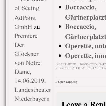
Boccacci
of Seeing
Gärtnerplatz
AdPoint
Boccacci
GmbH
zu
Premiere
Gärtnerplatz
Der
Operette, unt
Glöckner
Operette, im
von Notre
NACHTMUSIK
BOCCACCIO
,
GÄR
STAATSTHEATER AM GÄRTNERPLA
Dame,
14.06.2019,
Oper, zappelig
«
Landestheater
Niederbayern
Leave a Repl