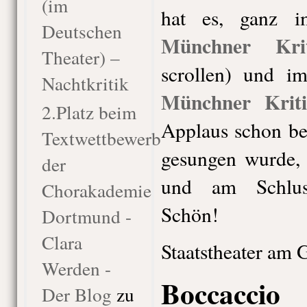
(im
hat es, ganz 
Deutschen
Münchner Krit
Theater) –
scrollen) und 
Nachtkritik
Münchner Kriti
2.Platz beim
Applaus schon be
Textwettbewerb
gesungen wurde,
der
und am Schluss
Chorakademie
Schön!
Dortmund -
Clara
Staatstheater am 
Werden -
Boccaccio
Der Blog
zu