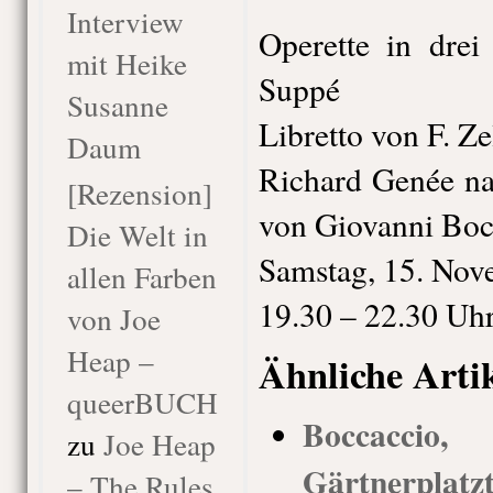
Interview
Operette in dre
mit Heike
Suppé
Susanne
Libretto von F. Z
Daum
Richard Genée
[Rezension]
von Giovanni Boc
Die Welt in
Samstag, 15. Nov
allen Farben
19.30 – 22.30 Uh
von Joe
Heap –
Ähnliche Arti
queerBUCH
Boccacci
zu
Joe Heap
Gärtnerplatz
– The Rules