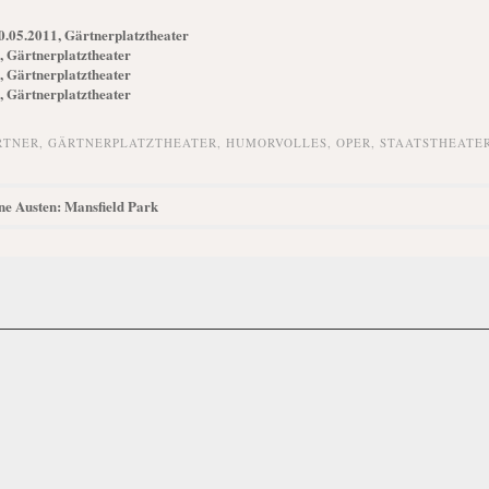
.05.2011, Gärtnerplatztheater
 Gärtnerplatztheater
 Gärtnerplatztheater
 Gärtnerplatztheater
RTNER
,
GÄRTNERPLATZTHEATER
,
HUMORVOLLES
,
OPER
,
STAATSTHEATE
ane Austen: Mansfield Park