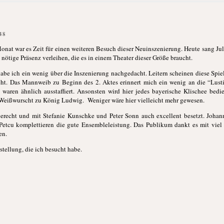
48
onat war es Zeit für einen weiteren Besuch dieser Neuinszenierung. Heute sang J
ötige Präsenz verleihen, die es in einem Theater dieser Größe braucht.
be ich ein wenig über die Inszenierung nachgedacht. Leitern scheinen diese Spielz
aucht. Das Mannweib zu Beginn des 2. Aktes erinnert mich ein wenig an die “Lust
waren ähnlich ausstaffiert. Ansonsten wird hier jedes bayerische Klischee bedien
Weißwurscht zu König Ludwig. Weniger wäre hier vielleicht mehr gewesen.
gerecht und mit Stefanie Kunschke und Peter Sonn auch excellent besetzt. Johan
 Petcu komplettieren die gute Ensembleleistung. Das Publikum dankt es mit vie
en.
rstellung, die ich besucht habe.