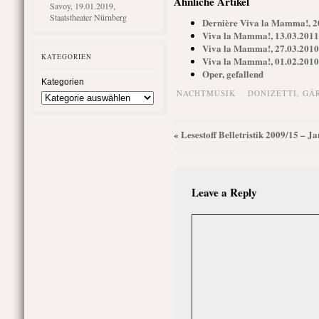
Ähnliche Artikel
Savoy, 19.01.2019,
Staatstheater Nürnberg
Dernière Viva la Mamma!, 20
Viva la Mamma!, 13.03.2011,
Viva la Mamma!, 27.03.2010,
KATEGORIEN
Viva la Mamma!, 01.02.2010,
Oper, gefallend
Kategorien
NACHTMUSIK
DONIZETTI
,
GÄ
Lesestoff Belletristik 2009/15 – J
«
Leave a Reply