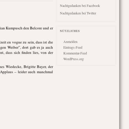
Nachtgedanken bei Facebook
Nachtgedanken bei Twitter
ulian Kumpusch den Belcore und er
NÜTZLICHES
Anmelden
eit en vogue zu sein, dass ist die
igen Weiber”, dort gab es ja auch
Eintrags-Feed
t, dass sich finden lies, von der
Kommentar-Feed
WordPress.org
nes Wiedecke, Brigitte Bayer, der
l Applaus – leider auch manchmal