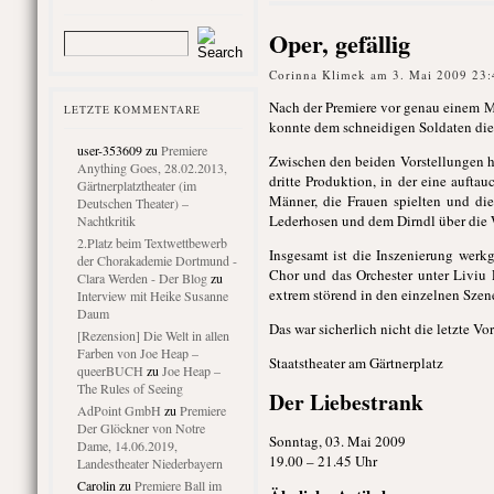
Oper, gefällig
Corinna Klimek am 3. Mai 2009 23:
Nach der Premiere vor genau einem M
LETZTE KOMMENTARE
konnte dem schneidigen Soldaten die n
user-353609
zu
Premiere
Zwischen den beiden Vorstellungen ha
Anything Goes, 28.02.2013,
dritte Produktion, in der eine auft
Gärtnerplatztheater (im
Männer, die Frauen spielten und die 
Deutschen Theater) –
Lederhosen und dem Dirndl über die 
Nachtkritik
2.Platz beim Textwettbewerb
Insgesamt ist die Inszenierung werk
der Chorakademie Dortmund -
Chor und das Orchester unter Liviu
Clara Werden - Der Blog
zu
extrem störend in den einzelnen Szen
Interview mit Heike Susanne
Daum
Das war sicherlich nicht die letzte Vo
[Rezension] Die Welt in allen
Farben von Joe Heap –
Staatstheater am Gärtnerplatz
queerBUCH
zu
Joe Heap –
The Rules of Seeing
Der Liebestrank
AdPoint GmbH
zu
Premiere
Der Glöckner von Notre
Sonntag, 03. Mai 2009
Dame, 14.06.2019,
19.00 – 21.45 Uhr
Landestheater Niederbayern
Carolin
zu
Premiere Ball im