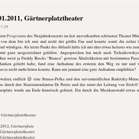
01.2011, Gärtnerplatztheater
17:29
Programm
 dem
des Neujahrskonzerts im fast ausverkauften schönsten Theater Münc
von dem bin ich nun mal nicht der größte Fan und konnte somit die sicher to
nd würdigen. Als letzte Punkt des Ablaufs hätte ich mir eher etwas heiteres wie z
 mir ganz ausgezeichnet gefallen. Angesprochen hat mich auch Tschaikowskys 
ßen weist ja Freddy Brecks “Bianca” gewisse Ähnlichkeiten mit bestimmten Pas
gedanken geliebt habe, fand eine Aufnahme des ersteren den Weg zu mir und w
tter es nicht mehr hören konnte. Kann mir jemand eine gute Aufnahme empfehlen?
walzer, endlich 😉 eine Strauss-Polka und den unvermeidlichen Radetzky-Marsc
Rudolf
e durch den Staatsintendanten Dr. Peters und das unter der Leitung von
tnerplatz wurde am Ende frenetisch gefeiert. Ein durch die Musikauswahl etwas 
 Gärtnerplatztheater
.2012, Gärtnerplatz
 Gärtnerplatztheater
 Gärtnerplatztheater