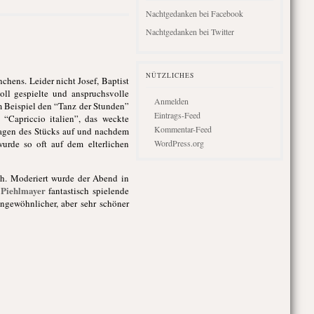
Nachtgedanken bei Facebook
Nachtgedanken bei Twitter
NÜTZLICHES
hens. Leider nicht Josef, Baptist
ll gespielte und anspruchsvolle
Anmelden
um Beispiel den “Tanz der Stunden”
Eintrags-Feed
“Capriccio italien”, das weckte
Kommentar-Feed
sagen des Stücks auf und nachdem
urde so oft auf dem elterlichen
WordPress.org
h. Moderiert wurde der Abend in
 Piehlmayer
fantastisch spielende
ungewöhnlicher, aber sehr schöner