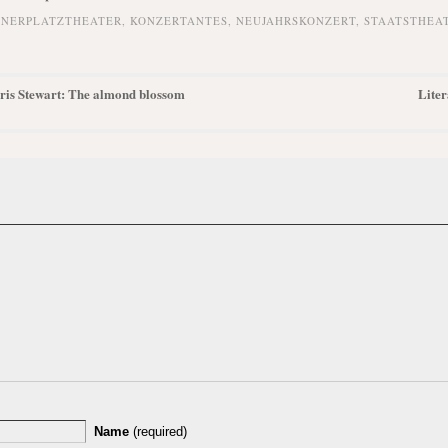
NERPLATZTHEATER
,
KONZERTANTES
,
NEUJAHRSKONZERT
,
STAATSTHEA
Chris Stewart: The almond blossom
Liter
Name
(required)