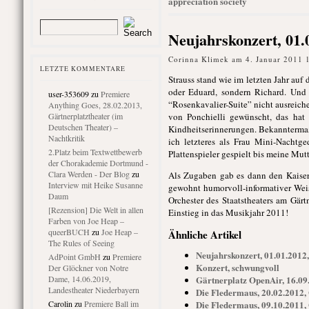
appreciation society
Neujahrskonzert, 01.
Corinna Klimek am 4. Januar 2011 
LETZTE KOMMENTARE
Strauss stand wie im letzten Jahr auf
oder Eduard, sondern Richard. Und 
user-353609
zu
Premiere
“Rosenkavalier-Suite” nicht ausreiche
Anything Goes, 28.02.2013,
Gärtnerplatztheater (im
von Ponchielli gewünscht, das hat
Deutschen Theater) –
Kindheitserinnerungen. Bekannterma
Nachtkritik
ich letzteres als Frau Mini-Nacht
2.Platz beim Textwettbewerb
Plattenspieler gespielt bis meine Mu
der Chorakademie Dortmund -
Clara Werden - Der Blog
zu
Als Zugaben gab es dann den Kaiser
Interview mit Heike Susanne
gewohnt humorvoll-informativer Weis
Daum
Orchester des Staatstheaters am Gär
[Rezension] Die Welt in allen
Einstieg in das Musikjahr 2011!
Farben von Joe Heap –
queerBUCH
zu
Joe Heap –
Ähnliche Artikel
The Rules of Seeing
Neujahrskonzert, 01.01.2012,
AdPoint GmbH
zu
Premiere
Konzert, schwungvoll
Der Glöckner von Notre
Dame, 14.06.2019,
Gärtnerplatz OpenAir, 16.09
Landestheater Niederbayern
Die Fledermaus, 20.02.2012,
Carolin
zu
Premiere Ball im
Die Fledermaus, 09.10.2011,