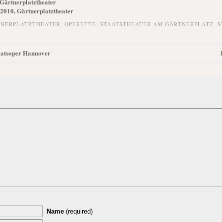
 Gärtnerplatztheater
.2010, Gärtnerplatztheater
NERPLATZTHEATER
,
OPERETTE
,
STAATSTHEATER AM GÄRTNERPLATZ
,
S
taatsoper Hannover
Name
(required)