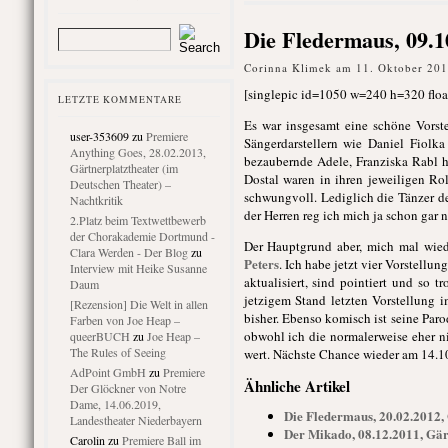
Die Fledermaus, 09.1
Corinna Klimek am 11. Oktober 201
[singlepic id=1050 w=240 h=320 float
LETZTE KOMMENTARE
Es war insgesamt eine schöne Vorste
user-353609
zu
Premiere
Sängerdarstellern wie Daniel Fiolka
Anything Goes, 28.02.2013,
bezaubernde Adele, Franziska Rabl h
Gärtnerplatztheater (im
Dostal waren in ihren jeweiligen Ro
Deutschen Theater) –
schwungvoll. Lediglich die Tänzer 
Nachtkritik
der Herren reg ich mich ja schon gar n
2.Platz beim Textwettbewerb
der Chorakademie Dortmund -
Der Hauptgrund aber, mich mal wiede
Clara Werden - Der Blog
zu
Peters
. Ich habe jetzt vier Vorstellu
Interview mit Heike Susanne
aktualisiert, sind pointiert und so 
Daum
jetzigem Stand letzten Vorstellung
[Rezension] Die Welt in allen
bisher. Ebenso komisch ist seine Par
Farben von Joe Heap –
obwohl ich die normalerweise eher n
queerBUCH
zu
Joe Heap –
The Rules of Seeing
wert. Nächste Chance wieder am 14.1
AdPoint GmbH
zu
Premiere
Ähnliche Artikel
Der Glöckner von Notre
Dame, 14.06.2019,
Die Fledermaus, 20.02.2012,
Landestheater Niederbayern
Der Mikado, 08.12.2011, Gär
Carolin
zu
Premiere Ball im