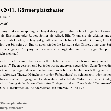
0.2011, Gärtnerplatztheater
1 18:34
=left]
France
llung, mit einem spritzigen Dirigat des jungen italienischen Dirigenten
 als Eisenstein oder Robert Sellier als Alfred. Ella Tyran, die als erkältet an
at mir als Orlofsky richtig gut gefallen und auch Juan Fernando Gutiérrez, Dirk
llen gut bis sehr gut. Enorm auch wieder die Leistung des Chores, ohne eine Spi
der hauseigenen Company hatten etwas Schwierigkeiten mit dem zügigen Tempo d
icht mehr auf.
r hinzusetzen und über meine elfte Fledermaus in dieser Inszenierung zu schre
ngen in 17 Tagen gesehen und bei jeder war irgendetwas neues dabei. Seine Texte, die
trocken vorgetragen, dass ich sicher auch noch bei der letzten Vorstellung am 2
 im schönsten Theater Münchens vor der Umbauphase) so schmunzeln oder lachen
odie eines äh,äh, vergangenen Landesvaters und selbst die Witze über meine Beru
icht so lustig finde. Schon allein seine Einlagen sind ein Besuch der “Flederma
online
0.2011, Restkarten
oder telefonisch unter 089.21 85 19 60
 Gärtnerplatztheater
tnerplatztheater