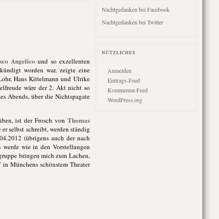
Nachtgedanken bei Facebook
Nachtgedanken bei Twitter
NÜTZLICHES
sco Angelico
und so exzellenten
gekündigt worden war, zeigte eine
Anmelden
 Lohr, Hans Kittelmann und Ulrike
Eintrags-Feed
elfreude wäre der 2. Akt nicht so
Kommentar-Feed
es Abends, über die Nichtspagate
WordPress.org
Thomas
iben, ist der Frosch von
 er selbst schreibt, werden ständig
1.04.2012 (übrigens auch der nach
 werde wie in den Vorstellungen
fsgruppe bringen mich zum Lachen,
us” in Münchens schönstem Theater