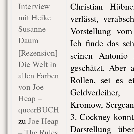
Interview
Christian Hübn
mit Heike
verlässt, verabsc
Susanne
Vorstellung vo
Daum
Ich finde das se
[Rezension]
seinen Antonio
Die Welt in
geschätzt. Aber 
allen Farben
Rollen, sei es e
von Joe
Geldverleiher
Heap –
Kromow, Sergeant
queerBUCH
3. Cockney konnt
zu
Joe Heap
Darstellung übe
– The Rules