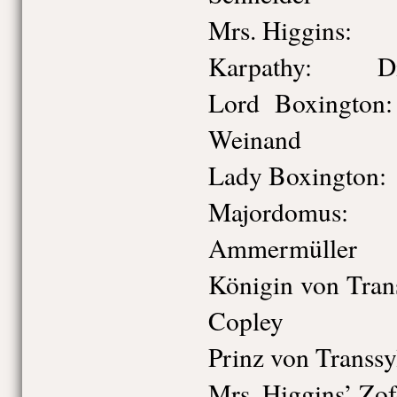
Mrs. Higgins:
Karpathy: Diet
Lord Boxin
Weinand
Lady Boxingto
Majordomu
Ammermüller
Königin von Tr
Copley
Prinz von Trans
Mrs. Higgins’ Z