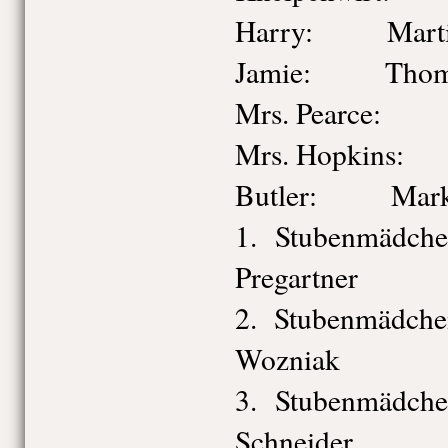
Harry: Martin
Jamie: Thoma
Mrs. Pearce: C
Mrs. Hopkins: 
Butler: Marku
1. Stubenmä
Pregartner
2. Stubenm
Wozniak
3. Stubenm
Schneider