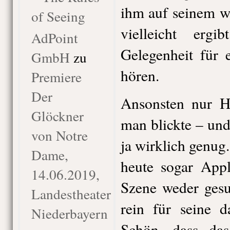
ihm auf seinem w
of Seeing
vielleicht erg
AdPoint
Gelegenheit für 
GmbH
zu
hören.
Premiere
Der
Ansonsten nur Hö
Glöckner
man blickte – und
von Notre
ja wirklich genug
Dame,
heute sogar Appl
14.06.2019,
Szene weder gesu
Landestheater
rein für seine da
Niederbayern
Schön, dass da