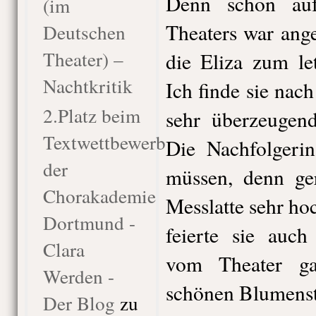
Denn schon au
(im
Theaters war ange
Deutschen
Theater) –
die Eliza zum le
Nachtkritik
Ich finde sie nach
2.Platz beim
sehr überzeugend
Textwettbewerb
Die Nachfolgerin
der
müssen, denn ger
Chorakademie
Messlatte sehr ho
Dortmund -
feierte sie auc
Clara
vom Theater g
Werden -
schönen Blumenst
Der Blog
zu