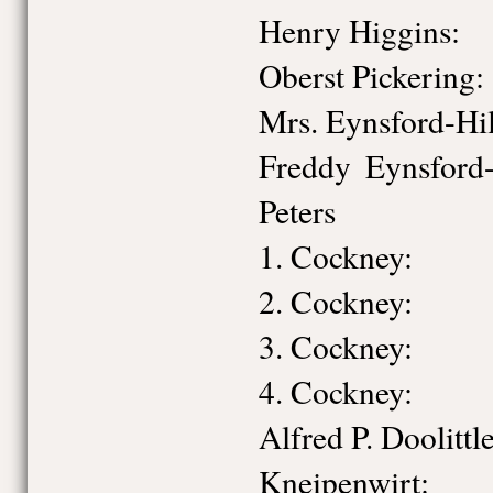
Henry Higgins
Oberst Pickeri
Mrs. Eynsford-
Freddy Eynsf
Peters
1. Cockney: M
2. Cockney: Fr
3. Cockney: Ch
4. Cockney: W
Alfred P. Dooli
Kneipenwirt: F