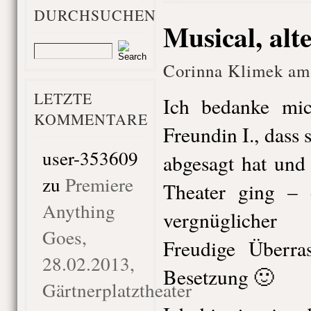
DURCHSUCHEN
Musical, alt
Corinna Klimek am 
LETZTE
Ich bedanke mic
KOMMENTARE
Freundin I., dass 
user-353609
abgesagt hat und 
zu
Premiere
Theater ging – 
Anything
vergnüglicher
Goes,
Freudige Überra
28.02.2013,
Besetzung 🙂
Gärtnerplatztheater