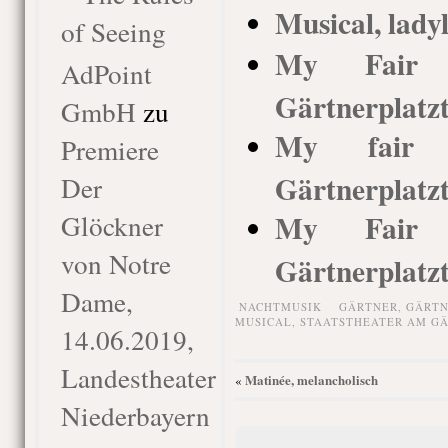
Musical, ladyl
of Seeing
My Fair L
AdPoint
Gärtnerplatz
GmbH
zu
My fair L
Premiere
Gärtnerplatz
Der
My Fair L
Glöckner
von Notre
Gärtnerplatz
Dame,
NACHTMUSIK
GÄRTNER
,
GÄRTN
MUSICAL
,
STAATSTHEATER AM G
14.06.2019,
Landestheater
Matinée, melancholisch
«
Niederbayern