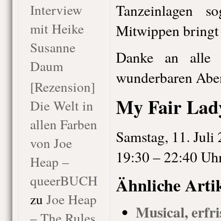
Interview
Tanzeinlagen s
mit Heike
Mitwippen bringt
Susanne
Danke an alle B
Daum
wunderbaren Abe
[Rezension]
My Fair Lad
Die Welt in
allen Farben
Samstag, 11. Juli
von Joe
19:30 – 22:40 Uh
Heap –
queerBUCH
Ähnliche Arti
zu
Joe Heap
Musical, erfr
– The Rules