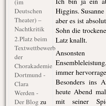
Ich bin ja ein a
(im
Higgins. Susanne 
Deutschen
Theater) –
aber es ist absolu
Nachtkritik
Sohn die trocken
2.Platz beim
Latz knallt.
Textwettbewerb
Ansonsten
der
Ensembleleistun
Chorakademie
immer hervorrage
Dortmund -
Besonders ins A
Clara
heute Abend mal
Werden -
mit seiner Spi
Der Blog
zu