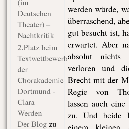
(im
werden würde, wa
Deutschen
überraschend, ab
Theater) –
gut besucht ist, 
Nachtkritik
erwartet. Aber n
2.Platz beim
absolut nichts 
Textwettbewerb
verloren und di
der
Brecht mit der M
Chorakademie
Dortmund -
Regie von Tho
Clara
lassen auch eine
Werden -
zu. Und beide B
Der Blog
zu
einem kleinen A