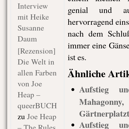
Interview
genial und a
mit Heike
hervorragend eins
Susanne
nach dem Schluß
Daum
immer eine Gänse
[Rezension]
ist es.
Die Welt in
Ähnliche Arti
allen Farben
von Joe
Aufstieg u
Heap –
Mahagonn
queerBUCH
Gärtnerplatz
zu
Joe Heap
Aufstieg u
– The Rules