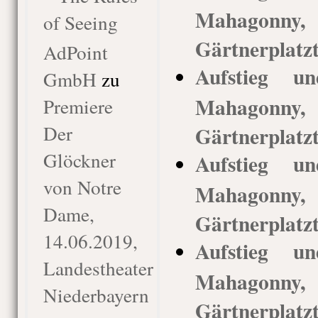
Mahagonn
of Seeing
Gärtnerplatz
AdPoint
Aufstieg u
GmbH
zu
Mahagonn
Premiere
Der
Gärtnerplatz
Glöckner
Aufstieg u
von Notre
Mahagonn
Dame,
Gärtnerplatz
14.06.2019,
Aufstieg u
Landestheater
Mahagonn
Niederbayern
Gärtnerplatz