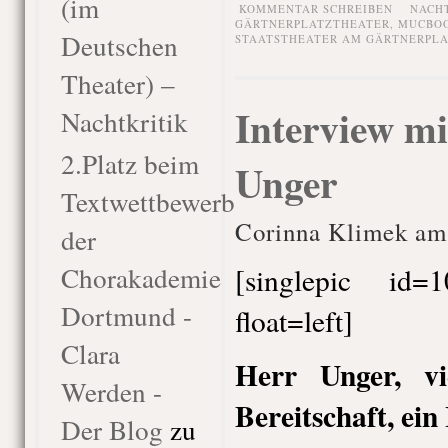
(im
KOMMENTAR SCHREIBEN
NACH
GÄRTNERPLATZTHEATER
,
MUCBO
Deutschen
STAATSTHEATER AM GÄRTNERPLA
Theater) –
Interview m
Nachtkritik
2.Platz beim
Unger
Textwettbewerb
Corinna Klimek am 
der
Chorakademie
[singlepic id
Dortmund -
float=left]
Clara
Herr Unger, v
Werden -
Bereitschaft, ein
Der Blog
zu