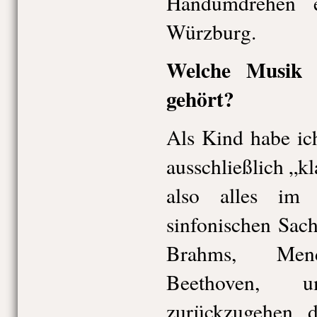
Handumdrehen e
Würzburg.
Welche Musik 
gehört?
Als Kind habe ic
ausschließlich „k
also alles im
sinfonischen Sac
Brahms, Mende
Beethoven, 
zurückzugehen, d