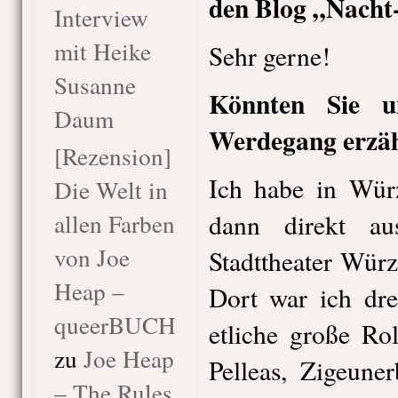
den Blog „Nacht
Interview
mit Heike
Sehr gerne!
Susanne
Könnten Sie u
Daum
Werdegang erzä
[Rezension]
Ich habe in Würz
Die Welt in
allen Farben
dann direkt a
von Joe
Stadttheater Wür
Heap –
Dort war ich dre
queerBUCH
etliche große Ro
zu
Joe Heap
Pelleas, Zigeune
– The Rules