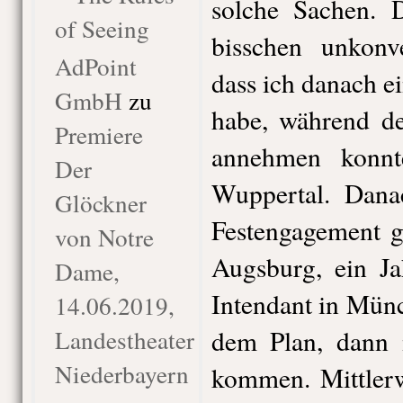
solche Sachen. 
of Seeing
bisschen unkonve
AdPoint
dass ich danach e
GmbH
zu
habe, während de
Premiere
annehmen konnt
Der
Wuppertal. Dana
Glöckner
Festengagement g
von Notre
Augsburg, ein Ja
Dame,
Intendant in Mün
14.06.2019,
Landestheater
dem Plan, dann
Niederbayern
kommen. Mittlerw