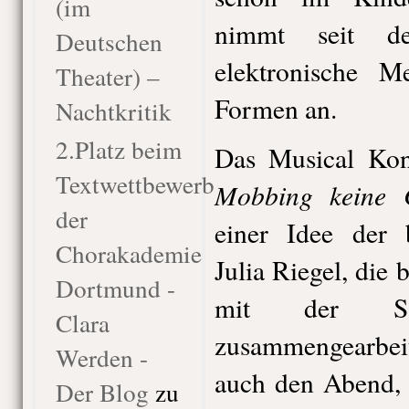
(im
nimmt seit d
Deutschen
elektronische M
Theater) –
Formen an.
Nachtkritik
2.Platz beim
Das Musical Ko
Textwettbewerb
Mobbing keine
der
einer Idee der 
Chorakademie
Julia Riegel, die 
Dortmund -
mit der Sar
Clara
zusammengearbeit
Werden -
auch den Abend, d
Der Blog
zu