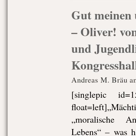
Gut meinen 
– Oliver! vo
und Jugendli
Kongresshall
Andreas M. Bräu am
[singlepic id
float=left]„Mächt
„moralische An
Lebens“ – was h