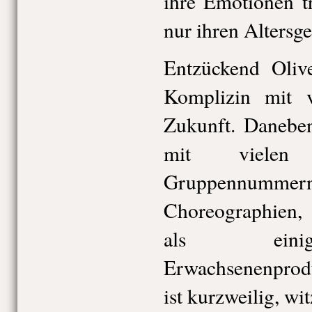
ihre Emotionen t
nur ihren Altersg
Entzückend Oliv
Komplizin mit v
Zukunft. Daneben
mit vielen
Gruppennummer
Choreographien,
als einig
Erwachsenenprod
ist kurzweilig, wi