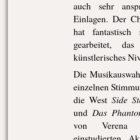
auch sehr anspr
Einlagen. Der C
hat fantastisch
gearbeitet, da
künstlerisches Ni
Die Musikauswahl
einzelnen Stimm
Side S
die West
Das Phant
und
von Verena S
einstudierten A