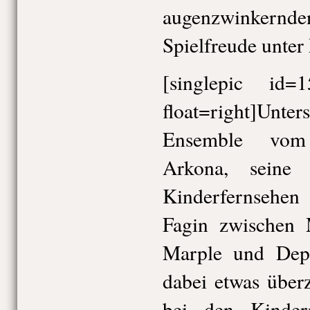
augenzwinkernden
Spielfreude unter 
[singlepic id
float=right]Unte
Ensemble vom
Arkona, seine
Kinderfernsehe
Fagin zwischen 
Marple und Depp
dabei etwas übe
bei den Kinde