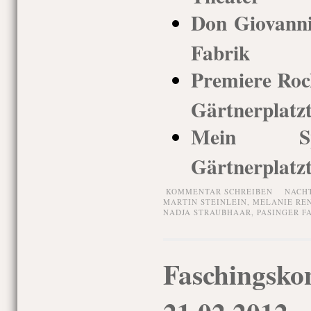
Don Giovanni,
Fabrik
Premiere Rock
Gärtnerplatz
Mein Spi
Gärtnerplatz
KOMMENTAR SCHREIBEN
NACH
MARTIN STEINLEIN
,
MELANIE RE
NADJA STRAUBHAAR
,
PASINGER F
Faschingskon