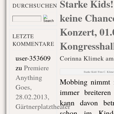
Starke Kids
DURCHSUCHEN
keine Chanc
Konzert, 01.
LETZTE
Kongresshal
KOMMENTARE
user-353609
Corinna Klimek am 
zu
Premiere
Starke Kids! Foto C. Klime
Anything
Mobbing nimmt in
Goes,
immer breitere
28.02.2013,
kann davon betr
Gärtnerplatztheater
schon im Kinde