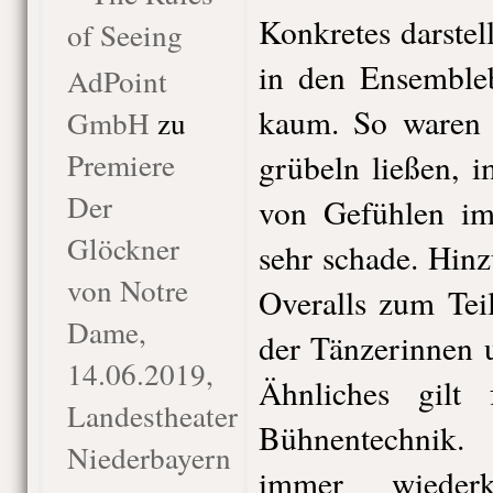
Konkretes darstel
of Seeing
in den Ensembleb
AdPoint
kaum. So waren 
GmbH
zu
Premiere
grübeln ließen, 
Der
von Gefühlen im
Glöckner
sehr schade. Hin
von Notre
Overalls zum Tei
Dame,
der Tänzerinnen 
14.06.2019,
Ähnliches gilt
Landestheater
Bühnentechnik
Niederbayern
immer wiederk