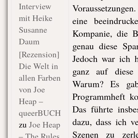
Interview
Voraussetzungen.
mit Heike
eine beeindruc
Susanne
Kompanie, die B
Daum
genau diese Spa
[Rezension]
Jedoch war ich h
Die Welt in
ganz auf diese 
allen Farben
Warum? Es gab
von Joe
Programmheft ko
Heap –
Das führte insbe
queerBUCH
dazu, dass ich ve
zu
Joe Heap
Szenen zu zerl
– The Rules