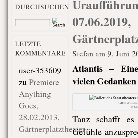
Uraufführung
DURCHSUCHEN
07.06.2019,
Gärtnerplat
LETZTE
KOMMENTARE
Stefan am 9. Juni 2
Atlantis – Ein
user-353609
vielen Gedanken 
zu
Premiere
Anything
Goes,
Ballett des Sta
© Mar
28.02.2013,
Tanz schafft es
Gärtnerplatztheater
Gefühle anzuspre