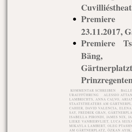
Cuvilliéstheat
Premiere 
23.11.2017, G
Premiere Ts
Bäng, 
Gärtnerp
Prinzregenten
KOMMENTAR SCHREIBEN
BALL
URAUFFÜHRUNG
ALESSIO ATTA
LAMBRICHTS
,
ANNA CALVO
,
ARIA
STAATSTHEATERS AM GÄRTNERPL
CAHIER
,
DAVID VALENCIA
,
ELENA
SAY
,
FREDRIK GRAN
,
GÄRTNERPL
ISABELLA PIRONDI
,
JAMES NIX
,
J
LIEKE VANBIERVLIET
,
LUCA SEIX
MIKAYLA LAMBERT
,
OLEG PTASH
AM GÄRTNERPLATZ
,
ÖZKAN AYIK