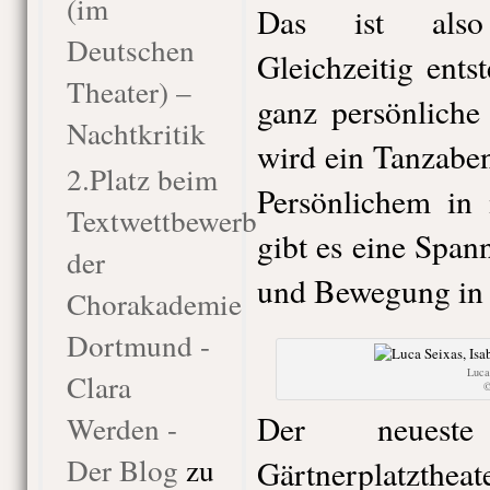
(im
Das ist also 
Deutschen
Gleichzeitig ents
Theater) –
ganz persönliche
Nachtkritik
wird ein Tanzabe
2.Platz beim
Persönlichem in
Textwettbewerb
gibt es eine Spa
der
und Bewegung in m
Chorakademie
Dortmund -
Luca
Clara
©
Der neuest
Werden -
Der Blog
zu
Gärtnerplatztheat