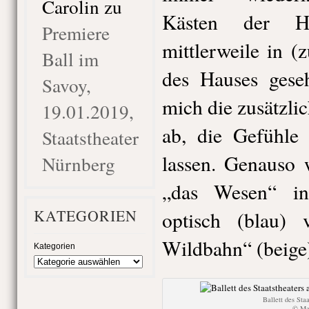
Carolin
zu
Kästen der H
Premiere
mittlerweile in (
Ball im
des Hauses gese
Savoy,
mich die zusätzl
19.01.2019,
ab, die Gefühle
Staatstheater
lassen. Genauso 
Nürnberg
„das Wesen“ in
KATEGORIEN
optisch (blau) 
Wildbahn“ (beige)
Kategorien
Ballett des Sta
© Mar