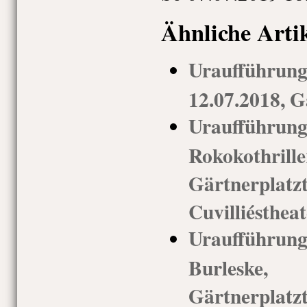
Ähnliche Arti
Urauffüh
12.07.2018, G
Uraufführ
Rokokothri
Gärtnerp
Cuvilliéstheat
Uraufführun
Burleske
Gärtnerp