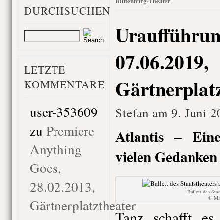
Blutenburg-Theater
DURCHSUCHEN
Uraufführung
07.06.2019,
LETZTE
Gärtnerplat
KOMMENTARE
user-353609
Stefan am 9. Juni 2
zu
Premiere
Atlantis – Ein
Anything
vielen Gedanken 
Goes,
28.02.2013,
Ballett des Sta
© Mar
Gärtnerplatztheater
Tanz schafft es