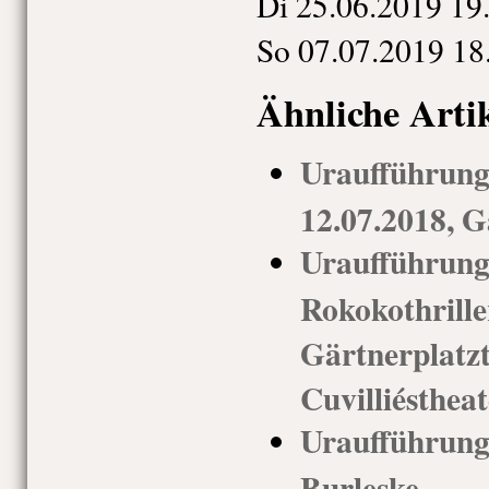
Di 25.06.2019 19
So 07.07.2019 18
Ähnliche Arti
Urauffüh
12.07.2018, G
Uraufführ
Rokokothri
Gärtnerp
Cuvilliéstheat
Uraufführun
Burleske