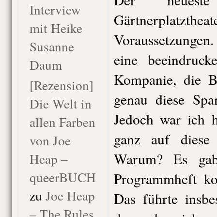
Interview
Gärtnerplatztheat
mit Heike
Voraussetzungen.
Susanne
eine beeindruc
Daum
Kompanie, die B
[Rezension]
genau diese Spa
Die Welt in
Jedoch war ich h
allen Farben
ganz auf diese 
von Joe
Warum? Es gab
Heap –
queerBUCH
Programmheft ko
zu
Joe Heap
Das führte insbe
– The Rules