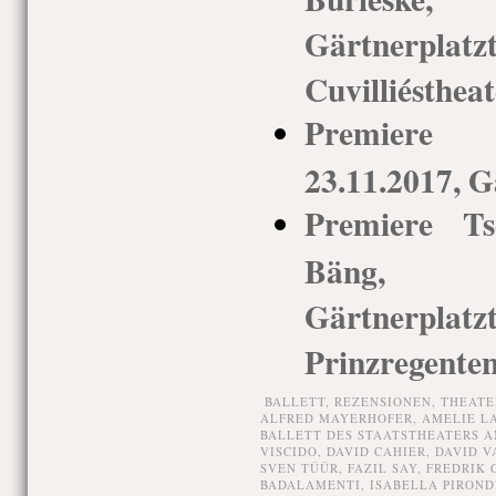
Gärtnerp
Cuvilliéstheat
Premiere 
23.11.2017, G
Premiere Ts
Bäng, 
Gärtnerp
Prinzregenten
BALLETT,
REZENSIONEN,
THEATE
ALFRED MAYERHOFER
,
AMELIE L
BALLETT DES STAATSTHEATERS 
VISCIDO
,
DAVID CAHIER
,
DAVID V
SVEN TÜÜR
,
FAZIL SAY
,
FREDRIK 
BADALAMENTI
,
ISABELLA PIROND