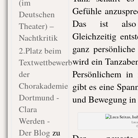
(im
Gefühle anzuspre
Deutschen
Das ist also 
Theater) –
Gleichzeitig ents
Nachtkritik
ganz persönliche
2.Platz beim
wird ein Tanzabe
Textwettbewerb
Persönlichem in
der
Chorakademie
gibt es eine Spa
Dortmund -
und Bewegung in m
Clara
Werden -
Luca
©
Der Blog
zu
Der neuest