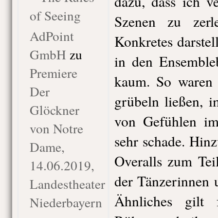
dazu, dass ich ve
of Seeing
Szenen zu zerl
AdPoint
Konkretes darstel
GmbH
zu
in den Ensembleb
Premiere
kaum. So waren 
Der
grübeln ließen, 
Glöckner
von Gefühlen im
von Notre
sehr schade. Hin
Dame,
Overalls zum Tei
14.06.2019,
der Tänzerinnen 
Landestheater
Ähnliches gilt
Niederbayern