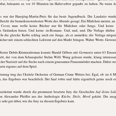
raftat, bekannte er, vor 10 Minuten im Halteverbot geparkt zu haben. Na wenn d
ds war der Hansjörg-Martin-Preis für das beste Jugendbuch. Die Laudatio wurd
elleicht die bemerkenswertesten Worte des Abends gesagt. Ein Mädchen meinte, an 
 Cover, man wolle keine Bücher nur für Mädchen oder Jungs. Und keine 
in Gedanken hinzu. Und keine -in-Romane. Und, und, und. Die Verlage dürfen
 In die gleiche Kerbe schlug auch ein Junge, als er anmerkte, die Verlage mögen
ücher mit einem schlechten Lektorat auf den Markt bringen. Wahre Worte. Gewonn
 Bester Debüt-Kriminalroman konnte Harald Gilbers mit
Germania
unter 63 Einsen
itt, der von dem Schauspieler Stefan Willi Wang gelesen wurde, klang interessa
n der Nazizeit auf die Suche nach einem grausamen Frauenmörder machen. Dabei steh
ein eigenes auf dem Spiel.
iterung trug das Ukulele Orchestra of German Crime Writers bei. Egal, ob sie 6 
n, das Ergebnis war beachtli
ch. Der Saal tobte und hätte eigentlich gerne noch 
urzkrimi wurde durch die prominent besetzte Jury die Geschichte
Auf deine Lid
n Alexander Pfeiffer aus der Anthologie
Küche, Diele, Mord
gekürt. Die aus
 sehr gut rüber, wie die Jury zu diesem Ergebnis kam.