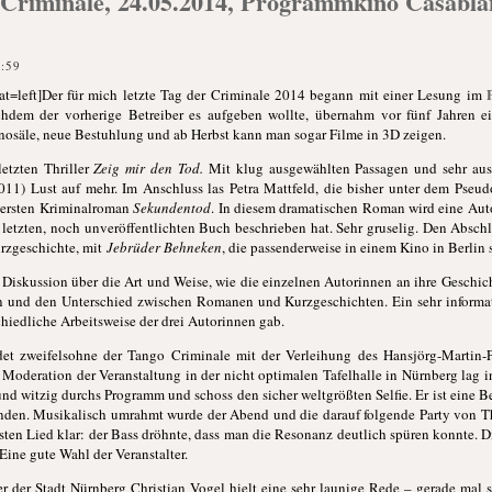
Criminale, 24.05.2014, Programmkino Casablan
2:59
t=left]Der für mich letzte Tag der Criminale 2014 begann mit einer Lesung im
achdem der vorherige Betreiber es aufgeben wollte, übernahm vor fünf Jahren e
inosäle, neue Bestuhlung und ab Herbst kann man sogar Filme in 3D zeigen.
letzten Thriller
Zeig mir den Tod.
Mit klug ausgewählten Passagen und sehr aus
 2011) Lust auf mehr. Im Anschluss las Petra Mattfeld, die bisher unter dem Pse
m ersten Kriminalroman
Sekundentod
. In diesem dramatischen Roman wird eine Aut
letzten, noch unveröffentlichten Buch beschrieben hat. Sehr gruselig. Den Abschlu
urzgeschichte, mit
Jebrüder Behneken
, die passenderweise in einem Kino in Berlin s
 Diskussion über die Art und Weise, wie die einzelnen Autorinnen an ihre Geschich
 und den Unterschied zwischen Romanen und Kurzgeschichten. Ein sehr informat
hiedliche Arbeitsweise der drei Autorinnen gab.
et zweifelsohne der Tango Criminale mit der Verleihung des Hansjörg-Martin-Pr
e Moderation der Veranstaltung in der nicht optimalen Tafelhalle in Nürnberg lag
 und witzig durchs Programm und schoss den sicher weltgrößten Selfie. Er ist eine B
unden. Musikalisch umrahmt wurde der Abend und die darauf folgende Party von T
sten Lied klar: der Bass dröhnte, dass man die Resonanz deutlich spüren konnte. D
Eine gute Wahl der Veranstalter.
 der Stadt Nürnberg Christian Vogel hielt eine sehr launige Rede – gerade mal s