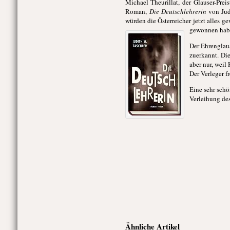
Michael Theurillat, der Glauser-Prei
Roman,
Die Deutschlehrerin
von Judi
würden die Österreicher jetzt alles 
gewonnen hab
Der Ehrenglau
zuerkannt. Di
aber nur, weil
Der Verleger f
Eine sehr schö
Verleihung des
Ähnliche Artikel