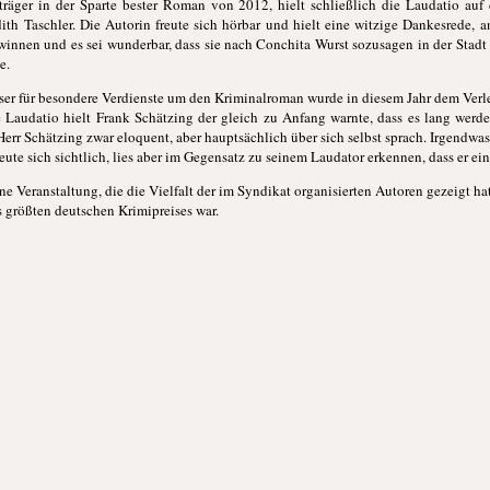
sträger in der Sparte bester Roman von 2012, hielt schließlich die Laudatio auf
th Taschler. Die Autorin freute sich hörbar und hielt eine witzige Dankesrede, 
gewinnen und es sei wunderbar, dass sie nach Conchita Wurst sozusagen in
der Stadt
e.
ser für besondere Verdienste um den Kriminalroman wurde in diesem Jahr dem Ver
e Laudatio hielt Frank Schätzing der gleich zu Anfang warnte, dass es lang wer
 Herr Schätzing zwar eloquent, aber hauptsächlich über sich selbst sprach. Irgendwa
reute sich sichtlich, lies aber im Gegensatz zu seinem Laudator erkennen, dass er ei
ne Veranstaltung, die die Vielfalt der im Syndikat organisierten Autoren gezeigt h
 größten deutschen Krimipreises war.