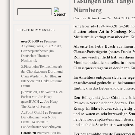
Lesungen und Tango 
Nürnberg
Corinna Klimek am 26. Mai 2014 2
[singlepic id=1894 w=320 h=240 floa
LETZTE KOMMENTARE
ältesten seiner Art in Nürnberg. N
Mittlerweile verfügt man über drei K
user-353609
zu
Premiere
Anything Goes, 28.02.2013,
Als erste las Petra Busch aus ihrem 
Gärtnerplatztheater (im
Glauser-Preisträgerin (bestes Debüt
Deutschen Theater) –
Romane veröffentlicht hat, aus ihre
Nachtkritik
Mordmethode, die sie selbst in ihrem 
2.Platz beim Textwettbewerb
Glauserpreisterägerin in der Sparte K
der Chorakademie Dortmund -
Clara Werden - Der Blog
zu
Im Anschluss entspann sich eine rege
Interview mit Heike Susanne
anschliessend gedruckt zu bekommen
Daum
Einblick in das Leben und die untersc
[Rezension] Die Welt in allen
Farben von Joe Heap –
Den Höhepunkt jeder Criminale bild
queerBUCH
zu
Joe Heap –
Preises in verschiedenen Sparten. Di
The Rules of Seeing
Kramp. Er führte locker, schlagfertig
AdPoint GmbH
zu
Premiere
und so waren es sehr kurzweilige St
Der Glöckner von Notre
heißen, wurde spätestens nach dem er
Dame, 14.06.2019,
und auch die Saxofonistin war spitze. 
Landestheater Niederbayern
Carolin
zu
Premiere Ball im
Der neugewählte zweite Bürgermeister