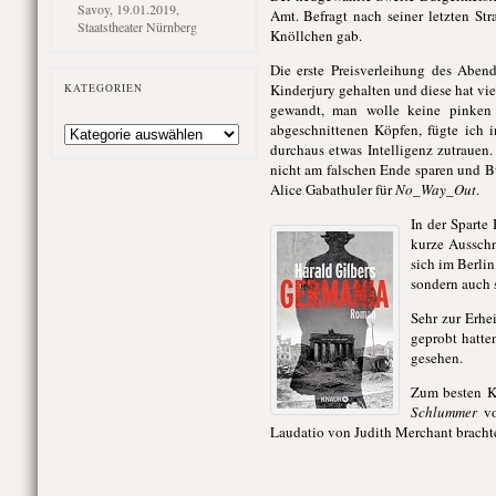
Savoy, 19.01.2019,
Amt. Befragt nach seiner letzten St
Staatstheater Nürnberg
Knöllchen gab.
Die erste Preisverleihung des Aben
Kinderjury gehalten und diese hat vi
KATEGORIEN
gewandt, man wolle keine pinken
Kategorien
abgeschnittenen Köpfen, fügte ich 
durchaus etwas Intelligenz zutrauen.
nicht am falschen Ende sparen und B
Alice Gabathuler für
No_Way_Out
.
In
der Sparte
kurze Ausschn
sich im Berli
sondern auch s
Sehr zur Erhe
geprobt hatte
gesehen.
Zum besten K
Schlummer
vo
Laudatio von Judith Merchant brachte