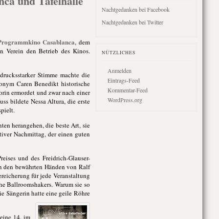
ca und Tafelhalle
Nachtgedanken bei Facebook
Nachtgedanken bei Twitter
Programmkino Casablanca
, dem
in Verein den Betrieb des Kinos.
NÜTZLICHES
Anmelden
drucksstarker Stimme machte die
Eintrags-Feed
udonym Caren Benedikt historische
Kommentar-Feed
orin ermordet und zwar nach einer
WordPress.org
ss bildete Nessa Altura, die erste
pielt.
ten herangehen, die beste Art, sie
iver Nachmittag, der einen guten
eises und des Freidrich-Glauser-
 in den bewährten Händen von Ralf
ereicherung für jede Veranstaltung
he Ballroomshakers. Warum sie so
ie Sängerin hatte eine geile Röhre
eine 14. im