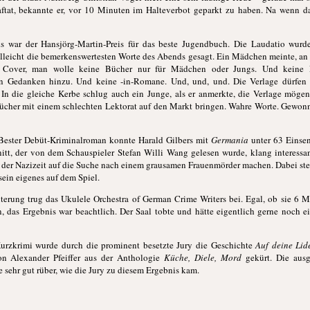
raftat, bekannte er, vor 10 Minuten im Halteverbot geparkt zu haben. Na wenn d
ds war der Hansjörg-Martin-Preis für das beste Jugendbuch. Die Laudatio wurd
elleicht die bemerkenswertesten Worte des Abends gesagt. Ein Mädchen meinte, an 
 Cover, man wolle keine Bücher nur für Mädchen oder Jungs. Und keine 
in Gedanken hinzu. Und keine -in-Romane. Und, und, und. Die Verlage dürfen
 In die gleiche Kerbe schlug auch ein Junge, als er anmerkte, die Verlage mögen
ücher mit einem schlechten Lektorat auf den Markt bringen. Wahre Worte. Gewonn
 Bester Debüt-Kriminalroman konnte Harald Gilbers mit
Germania
unter 63 Einsen
itt, der von dem Schauspieler Stefan Willi Wang gelesen wurde, klang interessa
n der Nazizeit auf die Suche nach einem grausamen Frauenmörder machen. Dabei steh
ein eigenes auf dem Spiel.
iterung trug das Ukulele Orchestra of German Crime Writers bei. Egal, ob sie 6 
n, das Ergebnis war beachtli
ch. Der Saal tobte und hätte eigentlich gerne noch 
urzkrimi wurde durch die prominent besetzte Jury die Geschichte
Auf deine Lid
n Alexander Pfeiffer aus der Anthologie
Küche, Diele, Mord
gekürt. Die aus
 sehr gut rüber, wie die Jury zu diesem Ergebnis kam.