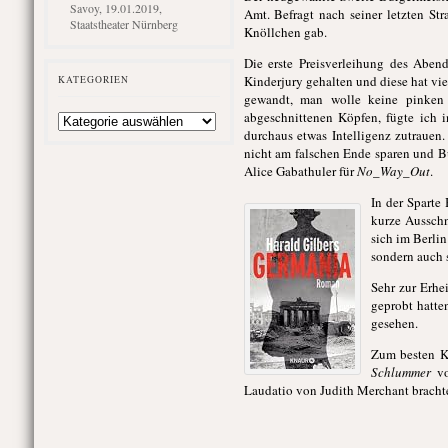
Savoy, 19.01.2019,
Amt. Befragt nach seiner letzten St
Staatstheater Nürnberg
Knöllchen gab.
Die erste Preisverleihung des Aben
Kinderjury gehalten und diese hat vi
KATEGORIEN
gewandt, man wolle keine pinken
Kategorien
abgeschnittenen Köpfen, fügte ich 
durchaus etwas Intelligenz zutrauen.
nicht am falschen Ende sparen und B
Alice Gabathuler für
No_Way_Out
.
In
der Sparte
kurze Ausschn
sich im Berli
sondern auch s
Sehr zur Erhe
geprobt hatte
gesehen.
Zum besten K
Schlummer
vo
Laudatio von Judith Merchant brachte