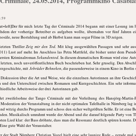
Criminale, 24.05.2014, Programmkino Casablan
2:59
t=left]Der für mich letzte Tag der Criminale 2014 begann mit einer Lesung im
achdem der vorherige Betreiber es aufgeben wollte, übernahm vor fünf Jahren e
inosäle, neue Bestuhlung und ab Herbst kann man sogar Filme in 3D zeigen.
letzten Thriller
Zeig mir den Tod.
Mit klug ausgewählten Passagen und sehr aus
 2011) Lust auf mehr. Im Anschluss las Petra Mattfeld, die bisher unter dem Pse
m ersten Kriminalroman
Sekundentod
. In diesem dramatischen Roman wird eine Aut
letzten, noch unveröffentlichten Buch beschrieben hat. Sehr gruselig. Den Abschlu
urzgeschichte, mit
Jebrüder Behneken
, die passenderweise in einem Kino in Berlin s
 Diskussion über die Art und Weise, wie die einzelnen Autorinnen an ihre Geschich
 und den Unterschied zwischen Romanen und Kurzgeschichten. Ein sehr informat
hiedliche Arbeitsweise der drei Autorinnen gab.
et zweifelsohne der Tango Criminale mit der Verleihung des Hansjörg-Martin-Pr
e Moderation der Veranstaltung in der nicht optimalen Tafelhalle in Nürnberg lag
 und witzig durchs Programm und schoss den sicher weltgrößten Selfie. Er ist eine B
unden. Musikalisch umrahmt wurde der Abend und die darauf folgende Party von T
sten Lied klar: der Bass dröhnte, dass man die Resonanz deutlich spüren konnte. D
Eine gute Wahl der Veranstalter.
 der Stadt Nürnberg Christian Vogel hielt eine sehr launige Rede – gerade mal s