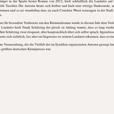
sträger in der Sparte bester Roman von 2012, hielt schließlich die Laudatio auf
th Taschler. Die Autorin freute sich hörbar und hielt eine witzige Dankesrede, 
gewinnen und es sei wunderbar, dass sie nach Conchita Wurst sozusagen in
der Stadt
e.
ser für besondere Verdienste um den Kriminalroman wurde in diesem Jahr dem Ver
e Laudatio hielt Frank Schätzing der gleich zu Anfang warnte, dass es lang wer
 Herr Schätzing zwar eloquent, aber hauptsächlich über sich selbst sprach. Irgendwa
reute sich sichtlich, lies aber im Gegensatz zu seinem Laudator erkennen, dass er ei
ne Veranstaltung, die die Vielfalt der im Syndikat organisierten Autoren gezeigt h
 größten deutschen Krimipreises war.