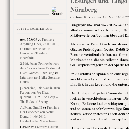
Lesungen und Tango 
Nürnberg
Corinna Klimek am 26. Mai 2014 2
[singlepic id=1894 w=320 h=240 floa
LETZTE KOMMENTARE
ältesten seiner Art in Nürnberg. N
Mittlerweile verfügt man über drei K
user-353609
zu
Premiere
Anything Goes, 28.02.2013,
Als erste las Petra Busch aus ihrem 
Gärtnerplatztheater (im
Glauser-Preisträgerin (bestes Debüt
Deutschen Theater) –
Romane veröffentlicht hat, aus ihre
Nachtkritik
Mordmethode, die sie selbst in ihrem 
2.Platz beim Textwettbewerb
Glauserpreisterägerin in der Sparte K
der Chorakademie Dortmund -
Clara Werden - Der Blog
zu
Im Anschluss entspann sich eine rege
Interview mit Heike Susanne
anschliessend gedruckt zu bekommen
Daum
Einblick in das Leben und die untersc
[Rezension] Die Welt in allen
Farben von Joe Heap –
Den Höhepunkt jeder Criminale bild
queerBUCH
zu
Joe Heap –
Preises in verschiedenen Sparten. Di
The Rules of Seeing
Kramp. Er führte locker, schlagfertig
AdPoint GmbH
zu
Premiere
und so waren es sehr kurzweilige St
Der Glöckner von Notre
heißen, wurde spätestens nach dem er
Dame, 14.06.2019,
und auch die Saxofonistin war spitze. 
Landestheater Niederbayern
Carolin
zu
Premiere Ball im
Der neugewählte zweite Bürgermeister