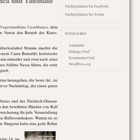
ca und Tafelhalle
Nachtgedanken bei Facebook
Nachtgedanken bei Twitter
Programmkino Casablanca
, dem
in Verein den Betrieb des Kinos.
NÜTZLICHES
Anmelden
drucksstarker Stimme machte die
Eintrags-Feed
udonym Caren Benedikt historische
Kommentar-Feed
orin ermordet und zwar nach einer
WordPress.org
ss bildete Nessa Altura, die erste
pielt.
ten herangehen, die beste Art, sie
iver Nachmittag, der einen guten
eises und des Freidrich-Glauser-
 in den bewährten Händen von Ralf
ereicherung für jede Veranstaltung
he Ballroomshakers. Warum sie so
ie Sängerin hatte eine geile Röhre
eine 14. im