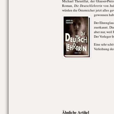
Michael Theurillat, der Glauser-Prei
Roman,
Die Deutschlehrerin
von Judi
würden die Österreicher jetzt alles 
gewonnen hab
Der Ehrenglau
zuerkannt. Di
aber nur, weil
Der Verleger f
Eine sehr schö
Verleihung des
Ähnliche Artikel