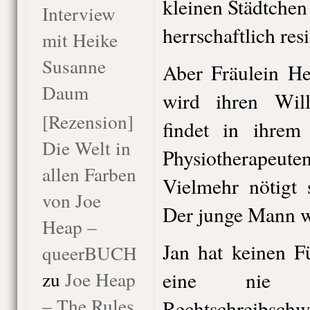
kleinen Städtchen
Interview
herrschaftlich resi
mit Heike
Susanne
Aber Fräulein He
Daum
wird ihren Wil
[Rezension]
findet in ihrem 
Die Welt in
Physiotherapeuten
allen Farben
Vielmehr nötigt 
von Joe
Der junge Mann wi
Heap –
Jan hat keinen F
queerBUCH
zu
Joe Heap
eine nie b
– The Rules
Rechtschreibschw