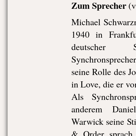
Zum Sprecher
(
Michael Schwarzm
1940 in Frankf
deutscher S
Synchronspreche
seine Rolle des J
in Love, die er vo
Als Synchronsp
anderem Danie
Warwick seine St
& Order sprach 