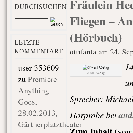
Fräulein He
DURCHSUCHEN
Fliegen – An
(Hörbuch)
LETZTE
KOMMENTARE
ottifanta am 24. S
14
user-353609
©Insel Verlag
zu
Premiere
un
Anything
Sprecher: Michae
Goes,
28.02.2013,
Hörprobe bei
aud
Gärtnerplatztheater
Zum Inhalt
(vom 