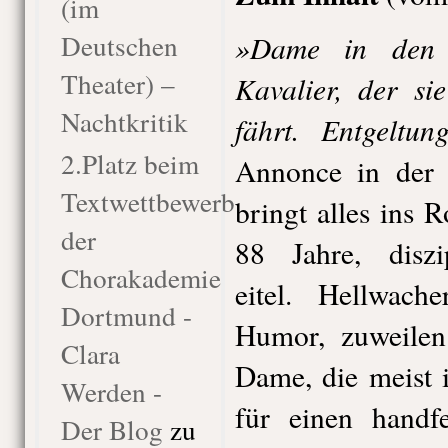
(im
Deutschen
»Dame in den 
Theater) –
Kavalier, der si
Nachtkritik
fährt. Entgeltun
2.Platz beim
Annonce in der ö
Textwettbewerb
bringt alles ins 
der
88 Jahre, diszip
Chorakademie
eitel. Hellwache
Dortmund -
Humor, zuweilen 
Clara
Dame, die meist i
Werden -
für einen handf
Der Blog
zu