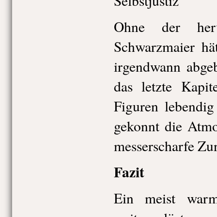
Selbstjustiz
Ohne der herv
Schwarzmaier hät
irgendwann abge
das letzte Kapit
Figuren lebendig
gekonnt die Atmo
messerscharfe Zun
Fazit
Ein meist warm