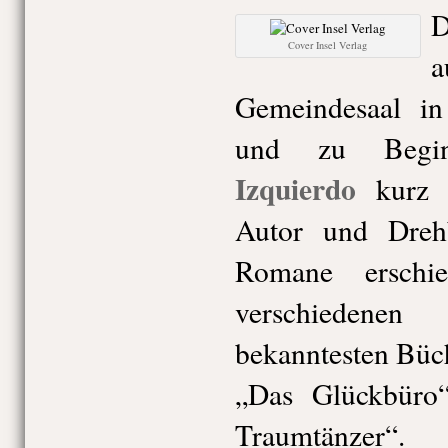
D
Cover Insel Verlag
a
Gemeindesaal in 
und zu Beg
Izquierdo
kurz vo
Autor und Drehb
Romane erschi
verschiedene
bekanntesten Büc
„Das Glückbüro
Traumtänzer“.