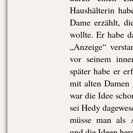
Haushälterin hab
Dame erzählt, di
wollte. Er habe 
„Anzeige“ versta
vor seinem inne
später habe er e
mit alten Damen 
war die Idee scho
sei Hedy dagewese
müsse man als 
und die Ideen here