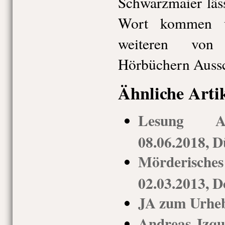
Schwarzmaier läss
Wort kommen u
weiteren von
Hörbüchern Aussc
Ähnliche Arti
Lesung An
08.06.2018, D
Mörderis
02.03.2013, 
JA zum Urheb
Andreas Izq