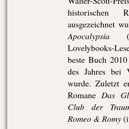
Walter-Scott-P
historischen
ausgezeichnet w
Apocalypsia
(2
Lovelybooks-Leser
beste Buch 2010
des Jahres bei V
wurde. Zuletzt e
Das Gl
Romane
Club der Traum
Romeo & Romy
(i