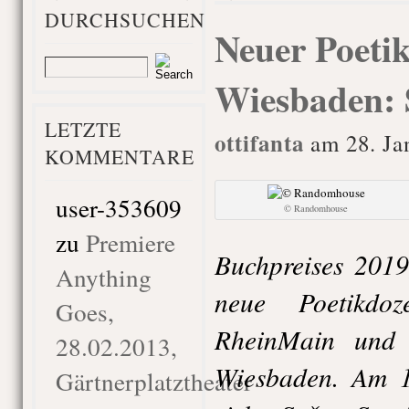
DURCHSUCHEN
Neuer Poetik
Wiesbaden: S
LETZTE
ottifanta
am 28. Ja
KOMMENTARE
user-353609
© Randomhouse
zu
Premiere
Buchpreises 2019,
Anything
neue Poetikdo
Goes,
RheinMain und 
28.02.2013,
Wiesbaden. Am 1
Gärtnerplatztheater