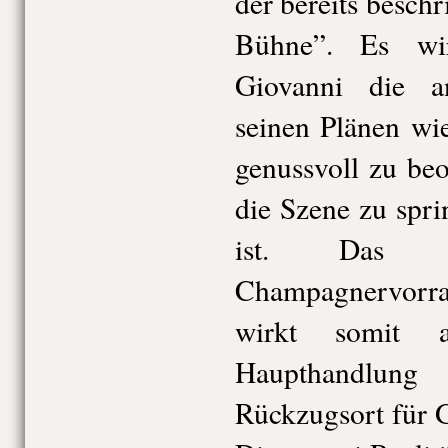
der bereits besch
Bühne”. Es wi
Giovanni die a
seinen Plänen wi
genussvoll zu be
die Szene zu spr
ist. Das B
Champagnervorrat
wirkt somit 
Haupthandlung
Rückzugsort für 