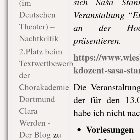
sich Saša Sta
(im
Veranstaltung “Ei
Deutschen
Theater) –
an der Hoch
Nachtkritik
präsentieren.
2.Platz beim
https://www.wie
Textwettbewerb
kdozent-sasa-sta
der
Die Veranstaltung
Chorakademie
Dortmund -
der für den 13.
Clara
habe ich nicht nac
Werden -
Vorlesungen
Der Blog
zu