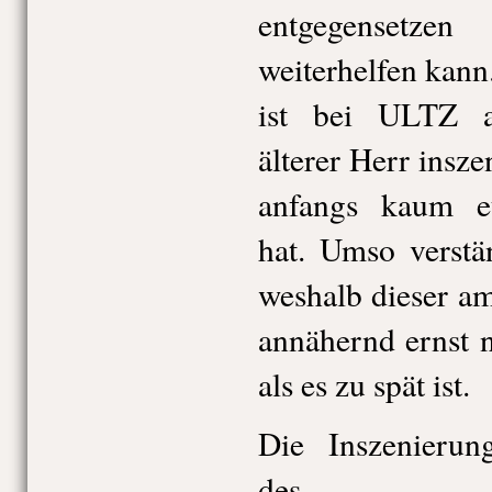
entgegensetz
weiterhelfen kan
ist bei ULTZ al
älterer Herr insz
anfangs kaum et
hat. Umso verstän
weshalb dieser a
annähernd ernst 
als es zu spät ist.
Die Inszenierun
des