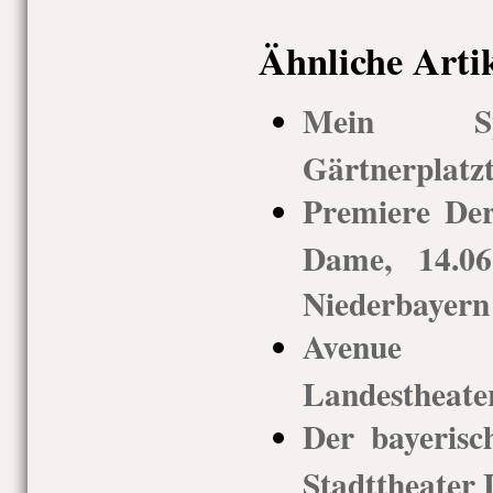
Ähnliche Arti
Mein Spi
Gärtnerplatz
Premiere De
Dame, 14.06
Niederbayern
Avenue Q
Landestheate
Der bayerisc
Stadttheater