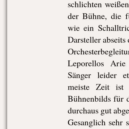
schlichten weiße
der Bühne, die f
wie ein Schalltri
Darsteller abseits
Orchesterbegl
Leporellos Ari
Sänger leider e
meiste Zeit is
Bühnenbilds für 
durchaus gut abg
Gesanglich sehr 